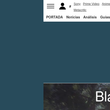
Sony
Prime Video
Anim
Metacritic
PORTADA
Noticias
Análisis
Guías
Bl