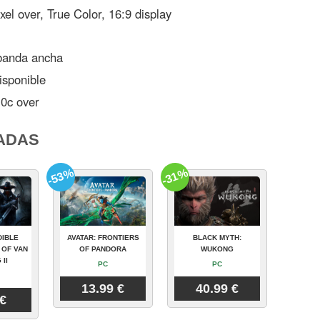
el over, True Color, 16:9 display
banda ancha
sponible
.0c over
ADAS
-53%
-31%
DIBLE
AVATAR: FRONTIERS
BLACK MYTH:
 OF VAN
OF PANDORA
WUKONG
 II
PC
PC
13.99 €
40.99 €
 €