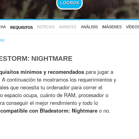
LOGROS
CHA
NOTICIAS
AVANCES
ANÁLISIS
IMÁGENES
VÍDEO
REQUISITOS
ARE
DESTORM: NIGHTMARE
quisitos mínimos y recomendados
para jugar a
 A continuación te mostramos los requerimientos y
iales que necesita tu ordenador para correr el
to espacio ocupa, cuánto de RAM, procesador o
ra conseguir el mejor rendimiento y todo lo
 compatible con Bladestorm: Nightmare
o no.