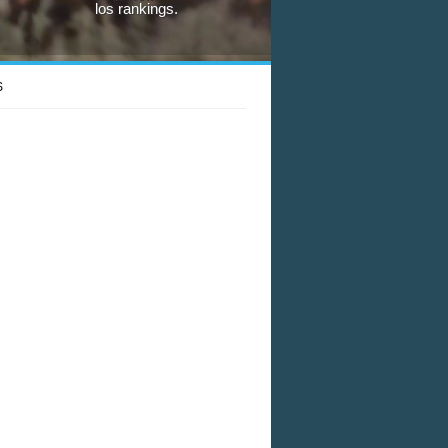
los rankings.
S