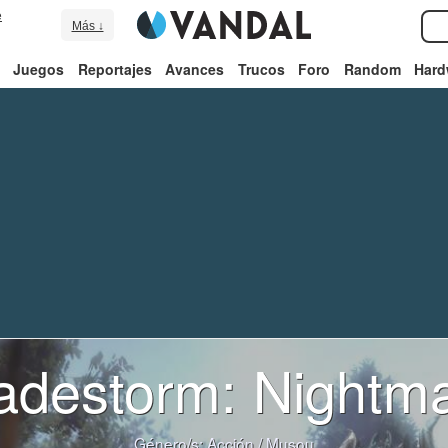
e
Más ↓
Juegos
Reportajes
Avances
Trucos
Foro
Random
Hard
adestorm: Nightm
Género/s:
Acción
/
Musou