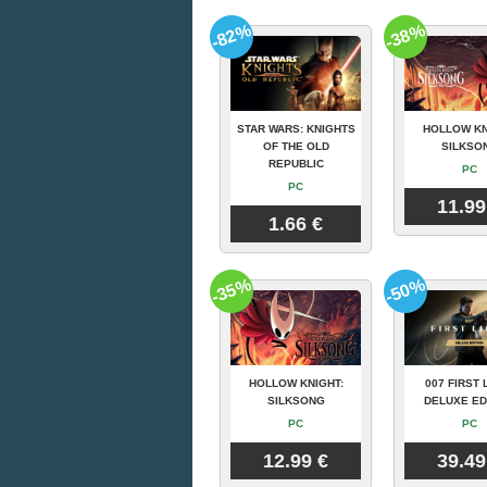
-82%
-38%
STAR WARS: KNIGHTS
HOLLOW KN
OF THE OLD
SILKSO
REPUBLIC
PC
PC
11.99
1.66 €
-35%
-50%
HOLLOW KNIGHT:
007 FIRST 
SILKSONG
DELUXE ED
PC
PC
12.99 €
39.49