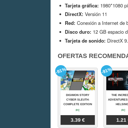
Tarjeta gráfica:
1980*1080 pix
DirectX:
Versión 11
Red:
Conexión a Internet de 
Disco duro:
12 GB espacio di
Tarjeta de sonido:
DirectX 9
OFERTAS RECOMEND
-91%
-91%
DIGIMON STORY
THE INCRE
CYBER SLEUTH:
ADVENTURES
COMPLETE EDITION
HELSING
PC
PC
3.39 €
1.21