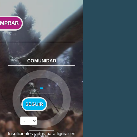
MPRAR
COMUNIDAD
-
SEGUIR
Insuficientes votos para figurar en
Sin votos