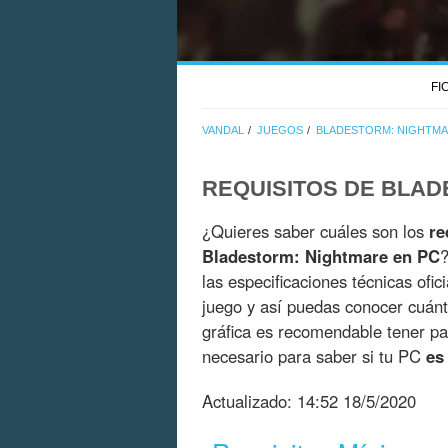
FI
VANDAL
JUEGOS
BLADESTORM: NIGHTM
REQUISITOS DE BLA
¿Quieres saber cuáles son los
re
Bladestorm: Nightmare en PC
?
las especificaciones técnicas ofic
juego y así puedas conocer cuán
gráfica es recomendable tener pa
necesario para saber si tu PC
es
Actualizado:
14:52 18/5/2020