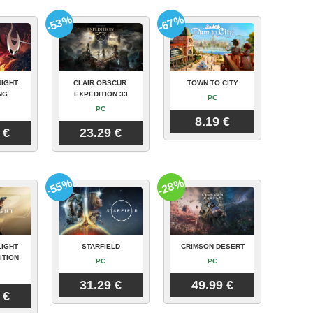
-53%
-67%
IGHT:
CLAIR OBSCUR:
TOWN TO CITY
NG
EXPEDITION 33
PC
PC
8.19 €
 €
23.29 €
-55%
-28%
LIGHT
STARFIELD
CRIMSON DESERT
ITION
PC
PC
31.29 €
49.99 €
 €