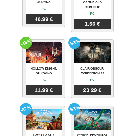
WUKONG
OF THE OLD
REPUBLIC
PC
PC
40.99 €
1.66 €
-38%
-53%
HOLLOW KNIGHT:
CLAIR OBSCUR:
SILKSONG
EXPEDITION 33
PC
PC
11.99 €
23.29 €
-67%
-53%
TOWN TO CITY
AVATAR: FRONTIERS