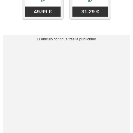
PC
PC
49.99 €
31.29 €