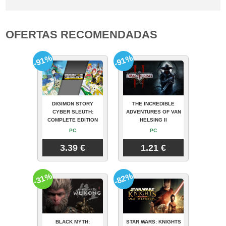
OFERTAS RECOMENDADAS
-91%
-91%
DIGIMON STORY
THE INCREDIBLE
CYBER SLEUTH:
ADVENTURES OF VAN
COMPLETE EDITION
HELSING II
PC
PC
3.39 €
1.21 €
-31%
-82%
BLACK MYTH:
STAR WARS: KNIGHTS