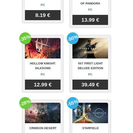
OF PANDORA
PC
PC
8.19 €
13.99 €
-35%
-50%
HOLLOW KNIGHT:
007 FIRST LIGHT
SILKSONG
DELUXE EDITION
PC
PC
12.99 €
39.49 €
-28%
-55%
CRIMSON DESERT
STARFIELD