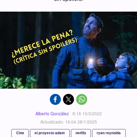
Alberto González
·
8:18 10/3/2022
Actualizado: 16:04 28/1/2025
Cine
el proyecto adam
netflix
ryan reynolds