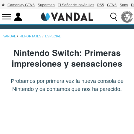
Gameplay GTA 6
Superman
El Señor de los Anillos
PS5
GTA 6
Sony
P
VANDAL
REPORTAJES
ESPECIAL
Nintendo Switch: Primeras
impresiones y sensaciones
Probamos por primera vez la nueva consola de
Nintendo y os contamos qué nos ha parecido.