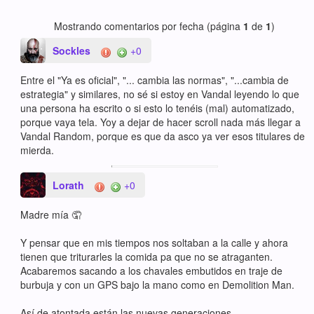
Mostrando comentarios por fecha (página
1
de
1
)
Sockles
+0
Entre el "Ya es oficial", "... cambia las normas", "...cambia de
estrategia" y similares, no sé si estoy en Vandal leyendo lo que
una persona ha escrito o si esto lo tenéis (mal) automatizado,
porque vaya tela. Yoy a dejar de hacer scroll nada más llegar a
Vandal Random, porque es que da asco ya ver esos titulares de
mierda.
Lorath
+0
Madre mía 🤦
Y pensar que en mis tiempos nos soltaban a la calle y ahora
tienen que triturarles la comida pa que no se atraganten.
Acabaremos sacando a los chavales embutidos en traje de
burbuja y con un GPS bajo la mano como en Demolition Man.
Así de atontada están las nuevas generaciones.