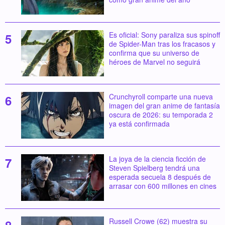
Es oficial: Sony paraliza sus spinoff
de Spider-Man tras los fracasos y
confirma que su universo de
héroes de Marvel no seguirá
Crunchyroll comparte una nueva
imagen del gran anime de fantasía
oscura de 2026: su temporada 2
ya está confirmada
La joya de la ciencia ficción de
Steven Spielberg tendrá una
esperada secuela 8 después de
arrasar con 600 millones en cines
Russell Crowe (62) muestra su