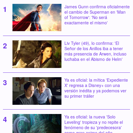
James Gunn confirma oficialmente
el cambio de Superman en 'Man
of Tomorrow': 'No será
exactamente el mismo'
Liv Tyler (49), lo confirma: 'El
Señor de los Anillos iba a tener
más presencia de Arwen, incluso
luchaba en el Abismo de Helm'
Ya es oficial: la mítica 'Expediente
X' regresa a Disney+ con una
versión inédita y ya podemos ver
su primer tráiler
Ya es oficial: la nueva 'Solo
Leveling' tropieza y no repite el
fenómeno de su 'predecesora'
como gran anime del año