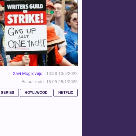
Xavi Mogrovejo
·
13:26 10/5/2023
Actualizado: 16:05 28/1/2025
SERIES
HOYLLWOOD
NETFLIX