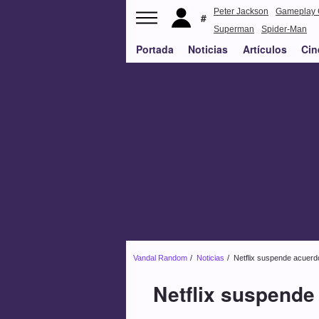
Peter Jackson
Gameplay 
Superman
Spider-Man
Portada
Noticias
Artículos
Cin
Vandal Random
Noticias
Netflix suspende acuerdo
Netflix suspende 