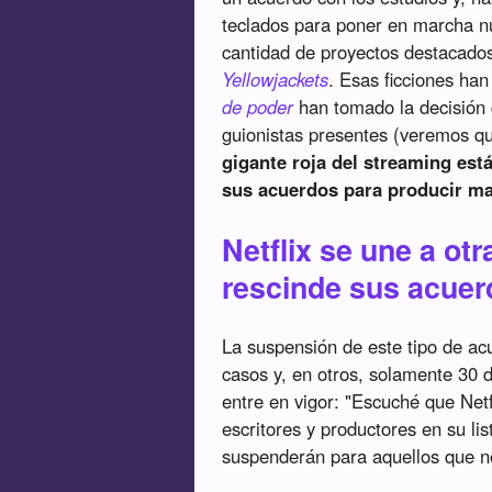
teclados para poner en marcha nu
cantidad de proyectos destacad
Yellowjackets
. Esas ficciones ha
de poder
han tomado la decisión 
guionistas presentes (veremos q
gigante roja del streaming es
sus acuerdos para producir mat
Netflix se une a o
rescinde sus acue
La suspensión de este tipo de ac
casos y, en otros, solamente 30 
entre en vigor: "Escuché que Net
escritores y productores en su li
suspenderán para aquellos que n