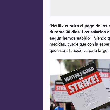
"
Netflix cubrirá el pago de los
durante 30 días. Los salarios d
según hemos sabido
". Viendo q
medidas, puede que con la esper
que esta situación va para largo.