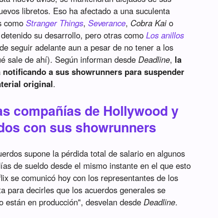
evos libretos. Eso ha afectado a una suculenta
os como
Stranger Things
,
Severance
,
Cobra Kai
o
n detenido su desarrollo, pero otras como
Los anillos
de seguir adelante aun a pesar de no tener a los
ué sale de ahí). Según informan desde
Deadline
,
la
tá notificando a sus showrunners para suspender
erial original
.
tras compañías de Hollywood y
rdos con sus showrunners
uerdos supone la pérdida total de salario en algunos
días de sueldo desde el mismo instante en el que esto
flix se comunicó hoy con los representantes de los
sta para decirles que los acuerdos generales se
o están en producción", desvelan desde
Deadline
.