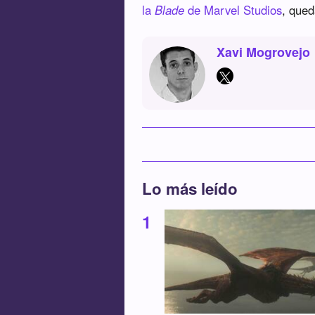
la
Blade
de Marvel Studios
, qued
Xavi Mogrovejo
Lo más leído