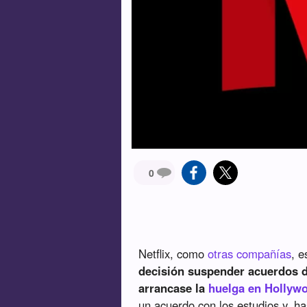
0
Netflix, como
otras compañías
, e
decisión suspender acuerdos d
arrancase la
huelga en Hollyw
un acuerdo con los estudios y, h