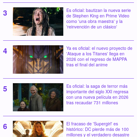
Es oficial: bautizan la nueva serie
de Stephen King en Prime Video
como 'una obra maestra' y la
'reinvención de un clásico'
Ya es oficial: el nuevo proyecto de
'Ataque a los Titanes' llega en
2026 con el regreso de MAPPA
tras el final del anime
Es oficial: la saga de terror más
importante del siglo XXI regresa
con una nueva película en 2026
tras recaudar 731 millones
El fracaso de 'Supergirl' es
histórico: DC pierde más de 100
millones y el verdadero desastre