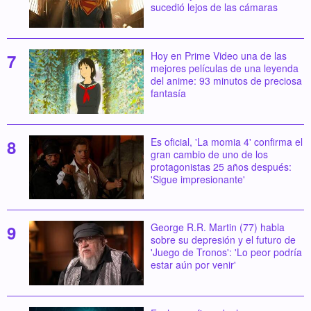
sucedió lejos de las cámaras
Hoy en Prime Video una de las
mejores películas de una leyenda
del anime: 93 minutos de preciosa
fantasía
Es oficial, 'La momia 4' confirma el
gran cambio de uno de los
protagonistas 25 años después:
'Sigue impresionante'
George R.R. Martin (77) habla
sobre su depresión y el futuro de
'Juego de Tronos': 'Lo peor podría
estar aún por venir'