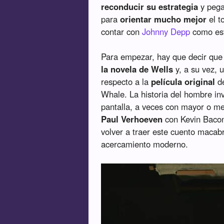
reconducir su estrategia
y pegar
para
orientar mucho mejor
el t
contar con
Johnny Depp
como estr
Para empezar, hay que decir que
la novela de Wells
y, a su vez, 
respecto a la
película original
de
Whale. La historia del hombre in
pantalla, a veces con mayor o me
Paul Verhoeven
con Kevin Baco
volver a traer este cuento macab
acercamiento moderno.