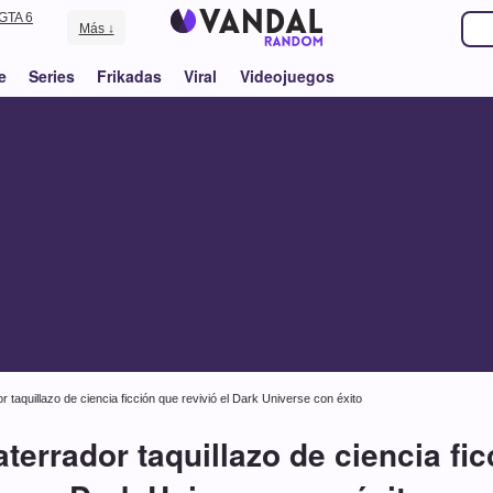
GTA 6
Más ↓
e
Series
Frikadas
Viral
Videojuegos
dor taquillazo de ciencia ficción que revivió el Dark Universe con éxito
 aterrador taquillazo de ciencia fic