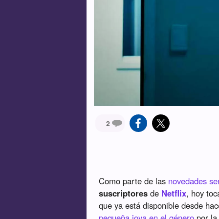
2
Como parte de las
novedades se
suscriptores
de
Netflix
, hoy to
que ya está disponible desde hac
pequeña joya en el género
por la