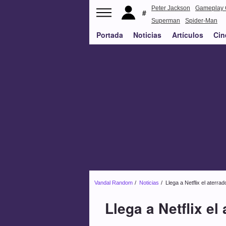
Peter Jackson
Gameplay 
Superman
Spider-Man
Portada
Noticias
Artículos
Cin
Vandal Random
Noticias
Llega a Netflix el aterra
Llega a Netflix el