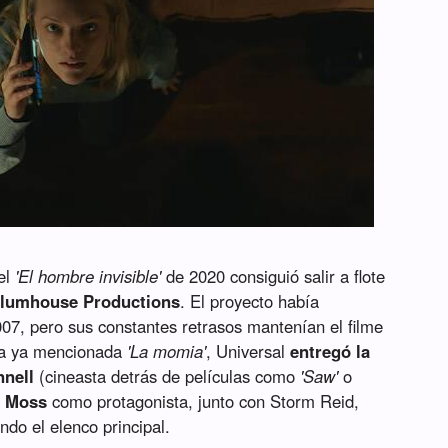
 el
'El hombre invisible'
de 2020 consiguió salir a flote
Blumhouse Productions
. El proyecto había
7, pero sus constantes retrasos mantenían el filme
 la ya mencionada
'La momia'
, Universal
entregó la
nnell
(cineasta detrás de películas como
'Saw'
o
h Moss
como protagonista, junto con Storm Reid,
do el elenco principal.