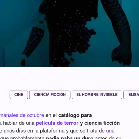
CINE
CIENCIA FICCIÓN
EL HOMBRE INVISIBLE
ELIS
manales de octubre
en el
catálogo para
ca hablar de una
película de terror
y ciencia ficción
e unos días en la plataforma y que se trata de
una
 que probablemente
nadie naba un duro
antes de su