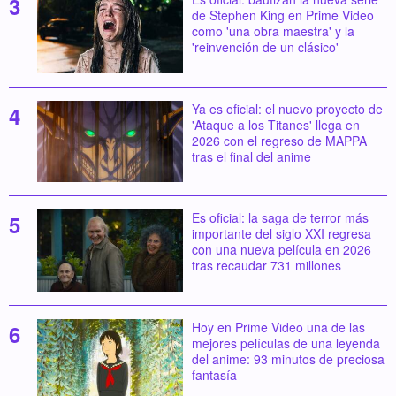
de Stephen King en Prime Video
como 'una obra maestra' y la
'reinvención de un clásico'
Ya es oficial: el nuevo proyecto de
'Ataque a los Titanes' llega en
2026 con el regreso de MAPPA
tras el final del anime
Es oficial: la saga de terror más
importante del siglo XXI regresa
con una nueva película en 2026
tras recaudar 731 millones
Hoy en Prime Video una de las
mejores películas de una leyenda
del anime: 93 minutos de preciosa
fantasía