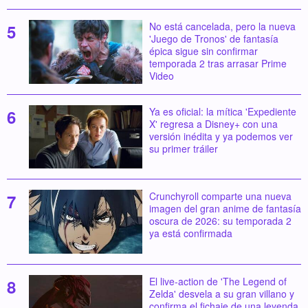
No está cancelada, pero la nueva
'Juego de Tronos' de fantasía
épica sigue sin confirmar
temporada 2 tras arrasar Prime
Video
Ya es oficial: la mítica 'Expediente
X' regresa a Disney+ con una
versión inédita y ya podemos ver
su primer tráiler
Crunchyroll comparte una nueva
imagen del gran anime de fantasía
oscura de 2026: su temporada 2
ya está confirmada
El live-action de 'The Legend of
Zelda' desvela a su gran villano y
confirma el fichaje de una leyenda