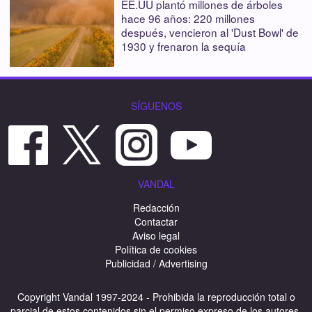
EE.UU plantó millones de árboles
hace 96 años: 220 millones
después, vencieron al 'Dust Bowl' de
1930 y frenaron la sequía
SÍGUENOS
VANDAL
Redacción
Contactar
Aviso legal
Política de cookies
Publicidad / Advertising
Copyright Vandal 1997-2024 - Prohibida la reproducción total o
parcial de estos contenidos sin el permiso expreso de los autores.