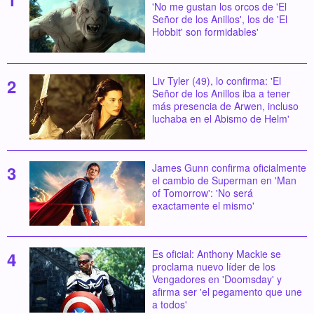
'No me gustan los orcos de 'El
Señor de los Anillos', los de 'El
Hobbit' son formidables'
Liv Tyler (49), lo confirma: 'El
Señor de los Anillos iba a tener
más presencia de Arwen, incluso
luchaba en el Abismo de Helm'
James Gunn confirma oficialmente
el cambio de Superman en 'Man
of Tomorrow': 'No será
exactamente el mismo'
Es oficial: Anthony Mackie se
proclama nuevo líder de los
Vengadores en 'Doomsday' y
afirma ser 'el pegamento que une
a todos'