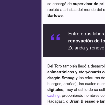
se encargó de
supervisar de p
reclutó a artistas del mundo de
Barlowe
.
“
Entre otras labor
renovación de lo
Zelanda y renovó 
Del Toro también llegó a desarrol
animatrónicos y
storyboards
c
dragón Smaug
y las criaturas d
huargos, arañas), las cuales que
digitales
, muy al estilo de su sel
casting
, proponiendo nombres c
Radagast, o
Brian Blessed e I