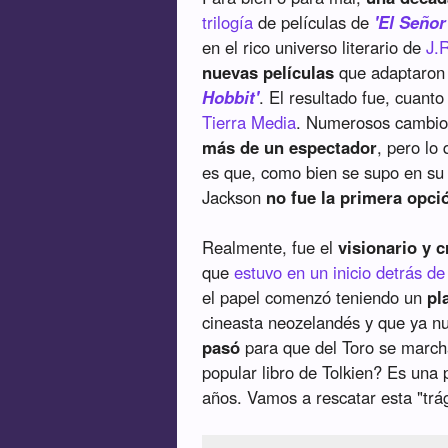
trilogía
de películas de
'El Señor
en el rico universo literario de
J.
nuevas películas
que adaptaron e
Hobbit'
. El resultado fue, cuant
Tierra Media
. Numerosos cambios
más de un espectador
, pero lo
es que, como bien se supo en su 
Jackson
no fue la primera opci
Realmente, fue el
visionario y 
que
estuvo en un inicio detrás d
el papel comenzó teniendo un
pl
cineasta neozelandés y que ya n
pasó
para que del Toro se march
popular libro de Tolkien? Es una
años. Vamos a rescatar esta "trág