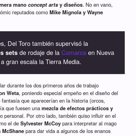
rimera mano
concept arts
y diseños
. No en vano,
l cómic reputados como
Mike Mignola y Wayne
es, Del Toro también supervisó la
s sets
de rodaje de la
Comarca
en Nueva
a gran escala la Tierra Media.
lar durante los dos primeros años de trabajo
on Weta
, poniendo especial empeño en el diseño del
e fantasía que aparecerían en la historia (orcos,
ría que fuesen una
mezcla de efectos prácticos y
lo personal. Por otro lado, también quiso influir en el
omo el de
Sylvester McCoy
para interpretar al mago
an McShane
para dar vida a algunos de los enanos