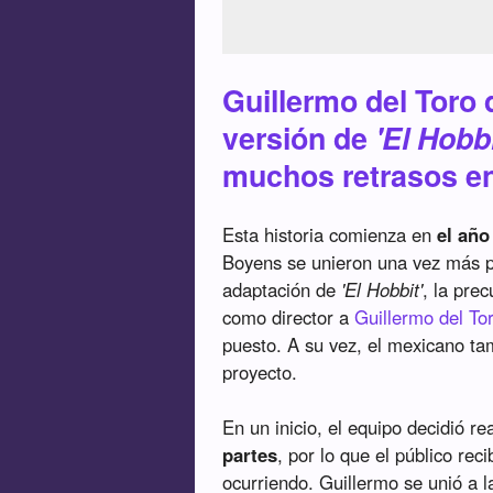
Guillermo del Toro 
versión de
'El Hobbi
muchos retrasos en
Esta historia comienza en
el año
Boyens se unieron una vez más p
adaptación de
'El Hobbit'
, la pre
como director a
Guillermo del To
puesto. A su vez, el mexicano t
proyecto.
En un inicio, el equipo decidió re
partes
, por lo que el público rec
ocurriendo. Guillermo se unió a 