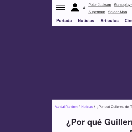
Peter Jackson
Gameplay 
Superman
Spider-Man
Portada
Noticias
Artículos
Cin
Vandal Random
Noticias
¿Por qué Guillermo del To
¿Por qué Guillerm