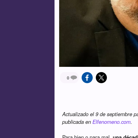
0
Actualizado el 9 de septiembre par
publicada en
Elfenomeno.com
.
Para bien o para mal,
una décad