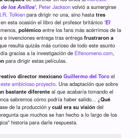
 de los Anillos'
,
Peter Jackson
volvió a sumergirse
R.R. Tolkien
para dirigir no una, sino hasta
tres
n esta ocasión el libro del profesor británico
'El
o menos,
polémico
entre los fans más acérrimos de la
 e invenciones entrega tras entrega
frustraron a
 que resulta quizás más curioso de todo este asunto
día gracias a la investigación de
Elfenomeno.com
,
ón
para dirigir estas películas.
creativo director mexicano
Guillermo del Toro
el
e este ambicioso proyecto
. Una adaptación que sobre
an bastante diferente
al que acabaría tomando el
unca sabremos cómo podría haber salido... ¿
Qué
ase de la producción y
cuál era su visión
del
 pregunta que muchos se han hecho a lo largo de los
ica" historia para darle respuesta.