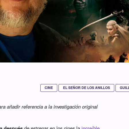
CINE
EL SEÑOR DE LOS ANILLOS
GUIL
a añadir referencia a la investigación original
a después
de estrenar en los cines la
increíble