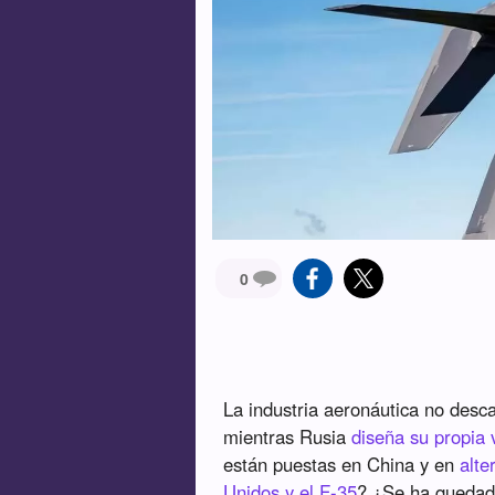
0
La industria aeronáutica no desc
mientras Rusia
diseña su propia 
están puestas en China y en
alte
Unidos y el F-35
? ¿Se ha quedado