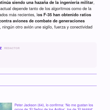
ntinúa siendo una hazaña de la ingeniería militar
,
actual depende tanto de los algoritmos como de la
ados más recientes, l
os F-35 han obtenido ratios
1 contra aviones de combate de generaciones
, ningún otro avión une sigilo, fuerza y conectividad
z
REDACTOR
Peter Jackson (64), lo confirma: 'No me gustan los
orcos de 'El Señor de los Anillos', los de 'El Hobbit'