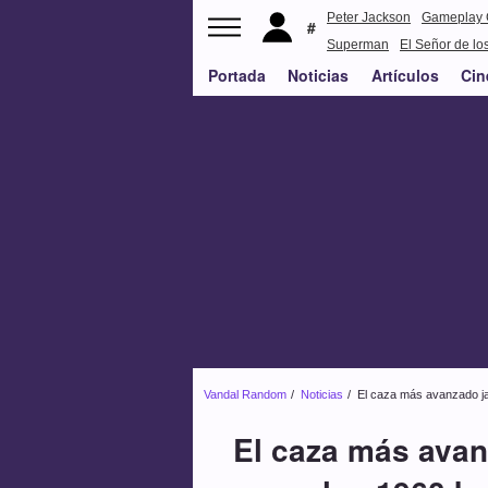
Peter Jackson
Gameplay 
Superman
El Señor de los
Portada
Noticias
Artículos
Cin
Vandal Random
Noticias
El caza más avanzado jam
El caza más avanz