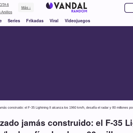
GTA 6
Más ↓
 Anillos
e
Series
Frikadas
Viral
Videojuegos
ás construido: el F-35 Lightning II alcanza los 1960 km/h, desafía el radar y 80 millones po
ado jamás construido: el F-35 Li