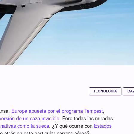
TECNOLOGIA
CA
ansa.
Europa apuesta por el programa Tempest
,
versión de un caza invisible
. Pero todas las miradas
rnativas como la sueca
. ¿Y qué ocurre con
Estados
 atrás en esta particular carrera aérea?