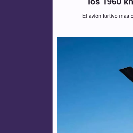
los 1960 km
El avión furtivo más