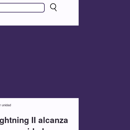
r unidad
ghtning II alcanza