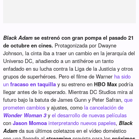
Black Adam
se estrenó con gran pompa el pasado 21
de octubre en cines.
Protagonizada por Dwayne
Johnson, la cinta iba a traer un cambio en la jerarquía del
Universo DC, añadiendo a un antihéroe un tanto
enfadado en su lucha contra la Liga de la Justicia y otros
grupos de superhéroes. Pero el filme de Warner
ha sido
un
fracaso en taquilla
y su estreno en
HBO Max
podría
llegar antes de lo esperado. Mientras DC Studios mira al
futuro bajo la batuta de James Gunn y Peter Safran,
que
prometen cambios
y ajustes, como
la cancelación de
Wonder Woman 3
y
el desarrollo de nuevas películas
con
Jason Momoa
interpretando nuevos papeles
,
Black
Adam
da sus últimos coletazos en el vídeo doméstico
con una llegada al
streaming
prevista para los
próximos