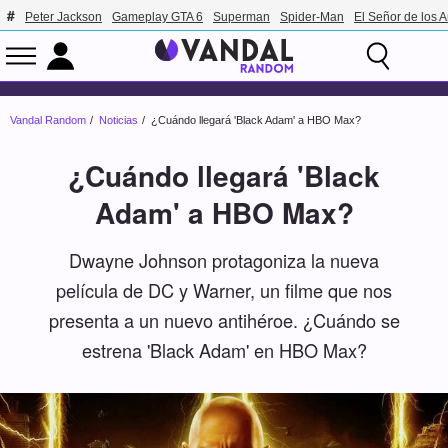
Peter Jackson
Gameplay GTA 6
Superman
Spider-Man
El Señor de los A
Vandal Random
Noticias
¿Cuándo llegará 'Black Adam' a HBO Max?
¿Cuándo llegará 'Black
Adam' a HBO Max?
Dwayne Johnson protagoniza la nueva
película de DC y Warner, un filme que nos
presenta a un nuevo antihéroe. ¿Cuándo se
estrena 'Black Adam' en HBO Max?