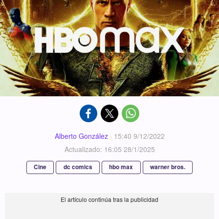
Alberto González
·
15:40 9/12/2022
Actualizado: 16:05 28/1/2025
Cine
dc comics
hbo max
warner bros.