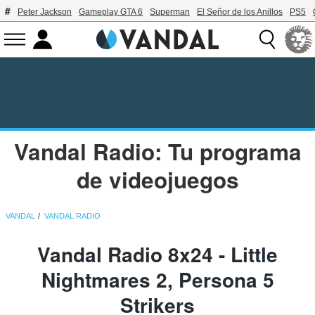
Peter Jackson
Gameplay GTA 6
Superman
El Señor de los Anillos
PS5
Vandal Radio: Tu programa
de videojuegos
VANDAL
VANDAL RADIO
Vandal Radio 8x24 - Little
Nightmares 2, Persona 5
Strikers