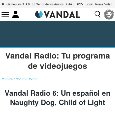
Gameplay GTA 6
El Señor de los Anillos
GTA 6
PS5
Sony
Prime Video
Vandal Radio: Tu programa
de videojuegos
VANDAL
VANDAL RADIO
Vandal Radio 6: Un español en
Naughty Dog, Child of Light