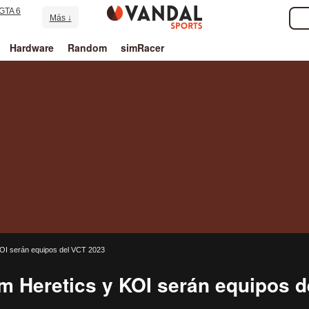
GTA 6
Más ↓
Hardware
Random
simRacer
KOI serán equipos del VCT 2023
m Heretics y KOI serán equipos 