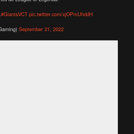
.
#GiantsVCT
pic.twitter.com/xjOPmUhddH
sGaming)
September 21, 2022