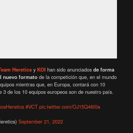
Team Heretics
y
KOI
han sido anunciados
de forma
el nuevo formato
de la competición que, en el mundo
equipos mientras que, en Europa, contará con 10
ue 3 de los 10 equipos europeos son de nuestro país.
osHeretics
#VCT
pic.twitter.com/OJ15Q46I0a
eretics)
September 21, 2022