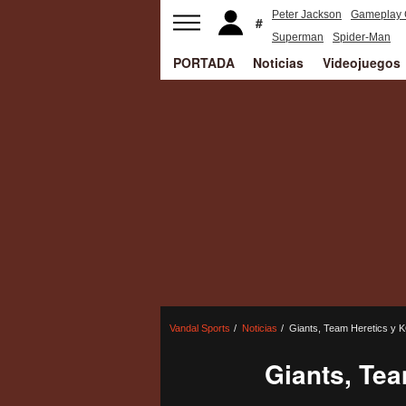
Peter Jackson
Gameplay 
Superman
Spider-Man
PORTADA
Noticias
Videojuegos
Vandal Sports
Noticias
Giants, Team Heretics y 
Giants, Tea