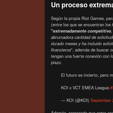
Un proceso extrem
Según la propia Riot Games, para
(entre los que se encuentran los
"
extremadamente competitivo
,
abrumadora cantidad de solicitud
durado meses y ha incluido solici
financieros
", además de buscar o
tengan una fuerte conexión con l
plazo.
El futuro es incierto, pero
KOI x VCT EMEA League.
#
— KOI (@KOI)
September 
Además, sorprende que entre es