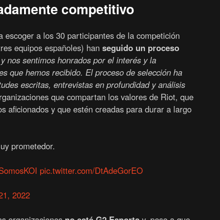
adamente competitivo
 escoger a los 30 participantes de la competición
 tres equipos españoles) han
seguido un proceso
 y nos sentimos honrados por el interés y la
es que hemos recibido. El proceso de selección ha
tudes escritas, entrevistas en profundidad y análisis
rganizaciones que compartan los valores de Riot, que
os aficionados y que estén creadas para durar a largo
 muy prometedor.
SomosKOI
pic.twitter.com/DtAdeGorEO
21, 2022
as organizaciones
no esté G2 Esports
y, pese a que