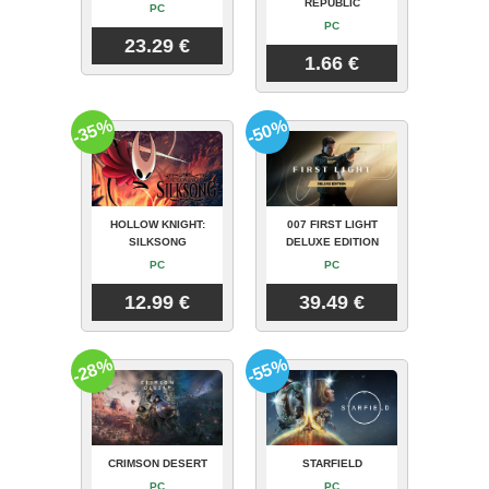
REPUBLIC
PC
PC
23.29 €
1.66 €
-35%
-50%
HOLLOW KNIGHT:
007 FIRST LIGHT
SILKSONG
DELUXE EDITION
PC
PC
12.99 €
39.49 €
-28%
-55%
CRIMSON DESERT
STARFIELD
PC
PC