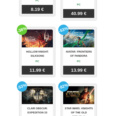
PC
PC
8.19 €
40.99 €
-38%
-53%
HOLLOW KNIGHT:
AVATAR: FRONTIERS
SILKSONG
OF PANDORA
PC
PC
11.99 €
13.99 €
-53%
-82%
CLAIR OBSCUR:
STAR WARS: KNIGHTS
EXPEDITION 33
OF THE OLD