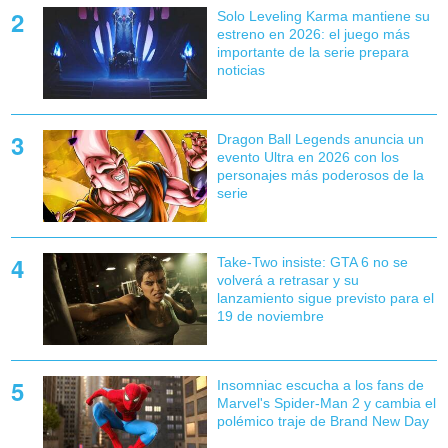
Solo Leveling Karma mantiene su
estreno en 2026: el juego más
importante de la serie prepara
noticias
Dragon Ball Legends anuncia un
evento Ultra en 2026 con los
personajes más poderosos de la
serie
Take-Two insiste: GTA 6 no se
volverá a retrasar y su
lanzamiento sigue previsto para el
19 de noviembre
Insomniac escucha a los fans de
Marvel's Spider-Man 2 y cambia el
polémico traje de Brand New Day