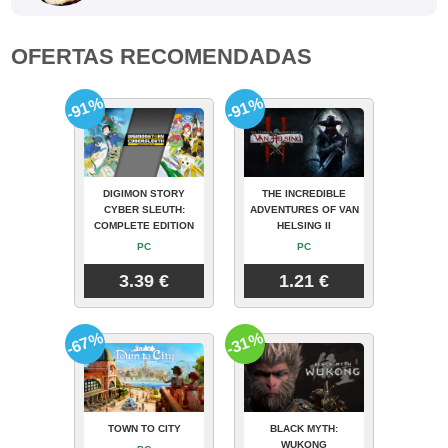
OFERTAS RECOMENDADAS
-91%
-91%
DIGIMON STORY
THE INCREDIBLE
CYBER SLEUTH:
ADVENTURES OF VAN
COMPLETE EDITION
HELSING II
PC
PC
3.39 €
1.21 €
-67%
-31%
TOWN TO CITY
BLACK MYTH:
WUKONG