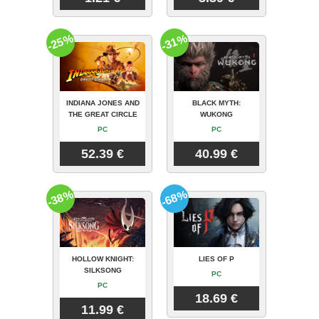
-25%
-31%
INDIANA JONES AND
BLACK MYTH:
THE GREAT CIRCLE
WUKONG
PC
PC
52.39 €
40.99 €
-38%
-68%
HOLLOW KNIGHT:
LIES OF P
SILKSONG
PC
PC
18.69 €
11.99 €