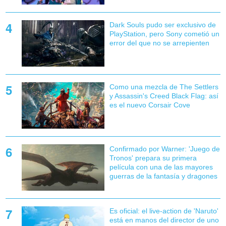
Dark Souls pudo ser exclusivo de
PlayStation, pero Sony cometió un
error del que no se arrepienten
Como una mezcla de The Settlers
y Assassin's Creed Black Flag: así
es el nuevo Corsair Cove
Confirmado por Warner: 'Juego de
Tronos' prepara su primera
película con una de las mayores
guerras de la fantasía y dragones
Es oficial: el live-action de 'Naruto'
está en manos del director de uno