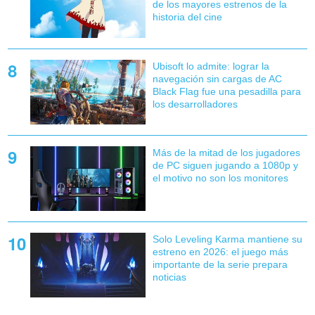
de los mayores estrenos de la
historia del cine
Ubisoft lo admite: lograr la
navegación sin cargas de AC
Black Flag fue una pesadilla para
los desarrolladores
Más de la mitad de los jugadores
de PC siguen jugando a 1080p y
el motivo no son los monitores
Solo Leveling Karma mantiene su
estreno en 2026: el juego más
importante de la serie prepara
noticias