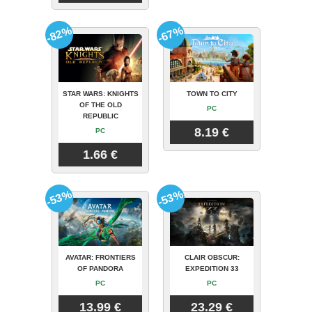
-82%
-67%
STAR WARS: KNIGHTS
TOWN TO CITY
OF THE OLD
PC
REPUBLIC
8.19 €
PC
1.66 €
-53%
-53%
AVATAR: FRONTIERS
CLAIR OBSCUR:
OF PANDORA
EXPEDITION 33
PC
PC
13.99 €
23.29 €