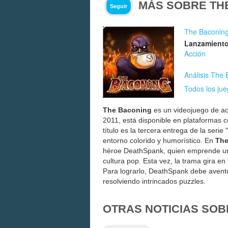
MÁS SOBRE TH
Seguir
The Baconin
Lanzamiento
Acción
Análisis The
Todos los ju
The Baconing
es un videojuego de ac
2011, está disponible en plataformas
título es la tercera entrega de la ser
entorno colorido y humorístico. En
The
héroe DeathSpank, quien emprende una
cultura pop. Esta vez, la trama gira en
Para lograrlo, DeathSpank debe avent
resolviendo intrincados puzzles.
OTRAS NOTICIAS SOB