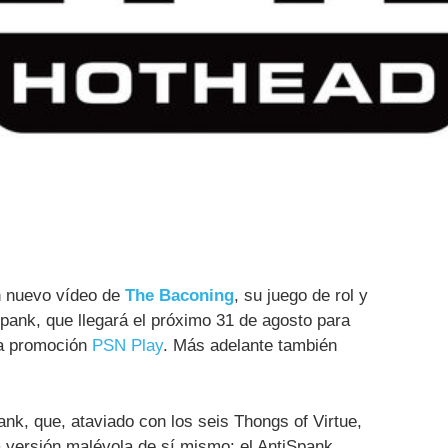
 nuevo vídeo de
The Baconing
, su juego de rol y
pank, que llegará el próximo 31 de agosto para
la promoción
PSN Play
. Más adelante también
ank, que, ataviado con los seis Thongs of Virtue,
a versión malévola de sí mismo: el AntiSpank.