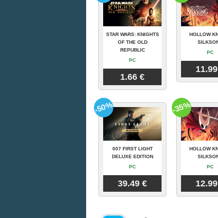
STAR WARS: KNIGHTS
HOLLOW KN
OF THE OLD
SILKSO
REPUBLIC
PC
PC
11.99
1.66 €
-50%
-35%
007 FIRST LIGHT
HOLLOW KN
DELUXE EDITION
SILKSO
PC
PC
39.49 €
12.99