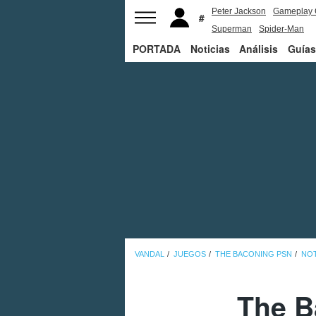
Peter Jackson
Gameplay 
Superman
Spider-Man
PORTADA
Noticias
Análisis
Guías
VANDAL
JUEGOS
THE BACONING PSN
NOT
The B