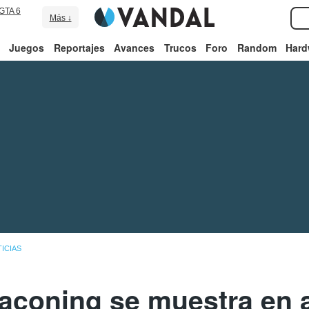
GTA 6
Más ↓
Juegos
Reportajes
Avances
Trucos
Foro
Random
Hard
ICIAS
aconing se muestra en 