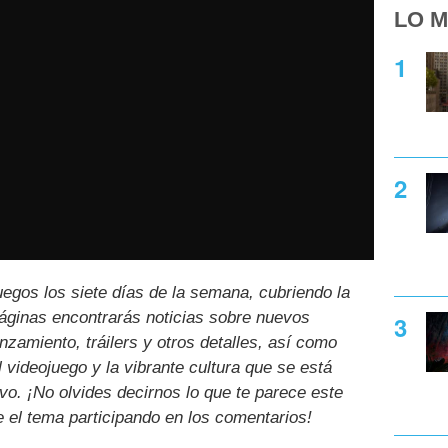
LO M
uegos los siete días de la semana, cubriendo la
páginas encontrarás noticias sobre nuevos
nzamiento, tráilers y otros detalles, así como
l videojuego y la vibrante cultura que se está
ivo. ¡No olvides decirnos lo que te parece este
e el tema participando en los comentarios!