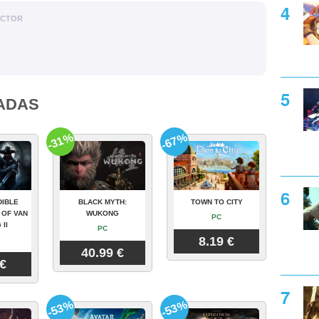
ACTOR
ADAS
-31%
-67%
DIBLE
BLACK MYTH:
TOWN TO CITY
 OF VAN
WUKONG
PC
 II
PC
8.19 €
40.99 €
 €
-53%
-53%