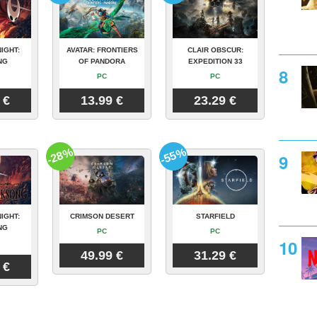
IGHT:
AVATAR: FRONTIERS
CLAIR OBSCUR:
NG
OF PANDORA
EXPEDITION 33
PC
PC
 €
13.99 €
23.29 €
-28%
-55%
IGHT:
CRIMSON DESERT
STARFIELD
NG
PC
PC
49.99 €
31.29 €
 €