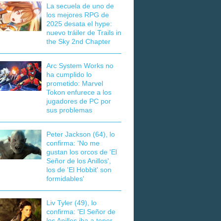
La secuela de uno de
los mejores RPG de
2025 desata el hype:
nuevo tráiler de Trails in
the Sky 2nd Chapter
Arc System Works no
ha cumplido lo
prometido: Marvel
Tokon enfurece a los
jugadores de PC por
sus problemas
Peter Jackson (64), lo
confirma: 'No me
gustan los orcos de 'El
Señor de los Anillos',
los de 'El Hobbit' son
formidables'
Liv Tyler (49), lo
confirma: 'El Señor de
los Anillos iba a tener