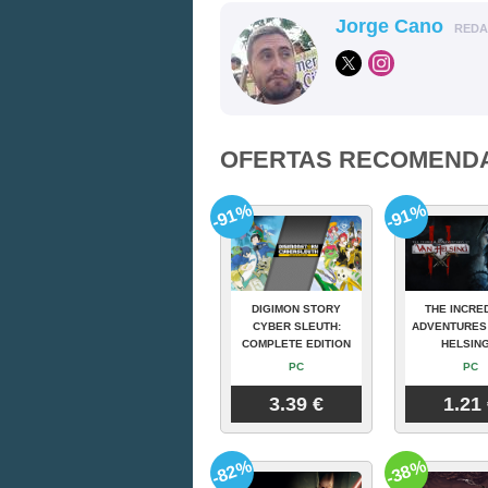
Jorge Cano
RED
OFERTAS RECOMEND
-91%
-91%
DIGIMON STORY
THE INCRE
CYBER SLEUTH:
ADVENTURES
COMPLETE EDITION
HELSING
PC
PC
3.39 €
1.21
-82%
-38%