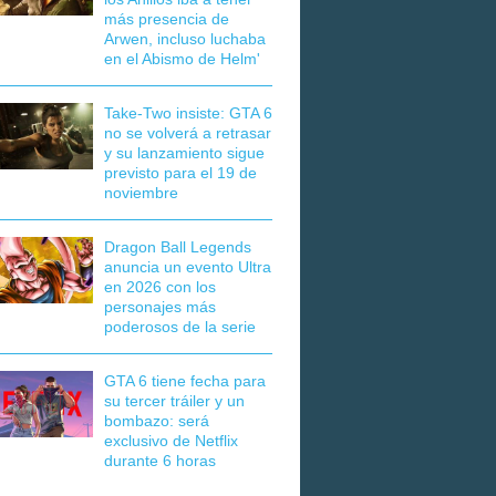
más presencia de
Arwen, incluso luchaba
en el Abismo de Helm'
Take-Two insiste: GTA 6
no se volverá a retrasar
y su lanzamiento sigue
previsto para el 19 de
noviembre
Dragon Ball Legends
anuncia un evento Ultra
en 2026 con los
personajes más
poderosos de la serie
GTA 6 tiene fecha para
su tercer tráiler y un
bombazo: será
exclusivo de Netflix
durante 6 horas