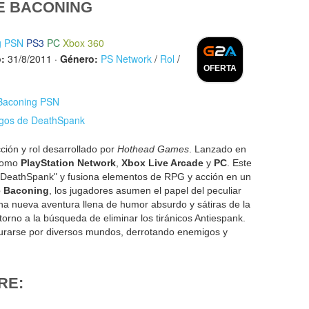
E BACONING
g PSN
PS3
PC
Xbox 360
:
31/8/2011
·
Género:
PS Network
/
Rol
/
OFERTA
 Baconing PSN
egos de DeathSpank
ción y rol desarrollado por
Hothead Games
. Lanzado en
 como
PlayStation Network
,
Xbox Live Arcade
y
PC
. Este
ie "DeathSpank" y fusiona elementos de RPG y acción en un
 Baconing
, los jugadores asumen el papel del peculiar
 nueva aventura llena de humor absurdo y sátiras de la
 torno a la búsqueda de eliminar los tiránicos Antiespank.
urarse por diversos mundos, derrotando enemigos y
RE: