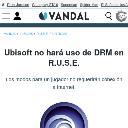
Peter Jackson
Gameplay GTA 6
Superman
Spider-Man
El Señor de los A
VANDAL
JUEGOS
R.U.S.E.
NOTICIAS
Ubisoft no hará uso de DRM en
R.U.S.E.
Los modos para un jugador no requerirán conexión
a Internet.