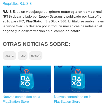
Requisitos R.U.S.E.
R.U.S.E.
es un videojuego del género
estrategia en tiempo real
(RTS)
desarrollado por
Eugen Systems
y publicado por
Ubisoft
en
2010 para
PC
,
PlayStation 3
y
Xbox 360
. El título se ambienta en
la
World War II
y destaca por introducir mecánicas basadas en el
engaño y la desinformación en el campo de batalla.
OTRAS NOTICIAS SOBRE:
r.u.s.e.
ruse
ubisoft
Nuevos contenidos en la
Nuevos contenidos en la
PlayStation Store
PlayStation Store