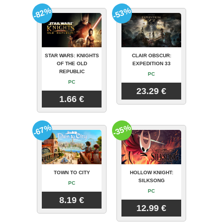
-82%
-53%
STAR WARS: KNIGHTS
CLAIR OBSCUR:
OF THE OLD
EXPEDITION 33
REPUBLIC
PC
PC
23.29 €
1.66 €
-67%
-35%
TOWN TO CITY
HOLLOW KNIGHT:
SILKSONG
PC
PC
8.19 €
12.99 €