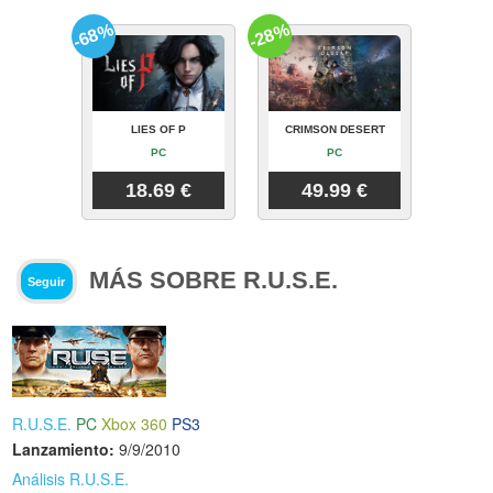
-68%
-28%
LIES OF P
CRIMSON DESERT
PC
PC
18.69 €
49.99 €
MÁS SOBRE R.U.S.E.
Seguir
R.U.S.E.
PC
Xbox 360
PS3
Lanzamiento:
9/9/2010
Análisis R.U.S.E.