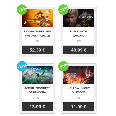
-25%
-31%
INDIANA JONES AND
BLACK MYTH:
THE GREAT CIRCLE
WUKONG
PC
PC
52.39 €
40.99 €
-53%
-38%
AVATAR: FRONTIERS
HOLLOW KNIGHT:
OF PANDORA
SILKSONG
PC
PC
13.99 €
11.99 €