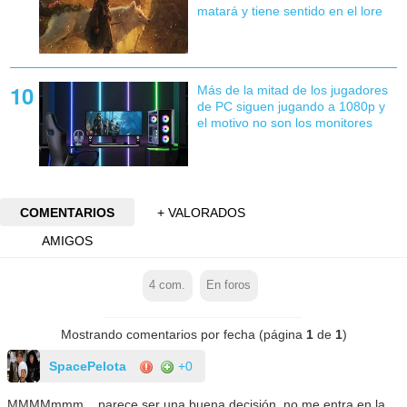
matará y tiene sentido en el lore
Más de la mitad de los jugadores
de PC siguen jugando a 1080p y
el motivo no son los monitores
COMENTARIOS
+ VALORADOS
AMIGOS
4
com.
En foros
Mostrando comentarios por fecha (página
1
de
1
)
SpacePelota
+0
MMMMmmm... parece ser una buena decisión, no me entra en la