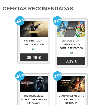
OFERTAS RECOMENDADAS
-50%
-91%
007 FIRST LIGHT
DIGIMON STORY
DELUXE EDITION
CYBER SLEUTH:
COMPLETE EDITION
PC
PC
39.49 €
3.39 €
-91%
-82%
THE INCREDIBLE
STAR WARS: KNIGHTS
ADVENTURES OF VAN
OF THE OLD
HELSING II
REPUBLIC