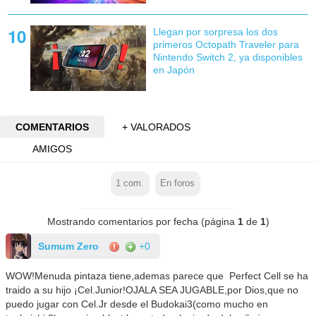
Llegan por sorpresa los dos
primeros Octopath Traveler para
Nintendo Switch 2, ya disponibles
en Japón
COMENTARIOS
+ VALORADOS
AMIGOS
1
com.
En foros
Mostrando comentarios por fecha (página
1
de
1
)
Sumum Zero
+0
WOW!Menuda pintaza tiene,ademas parece que Perfect Cell se ha
traido a su hijo ¡Cel.Junior!OJALA SEA JUGABLE,por Dios,que no
puedo jugar con Cel.Jr desde el Budokai3(como mucho en