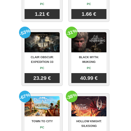
PC
PC
1.21 €
1.66 €
-53%
-31%
CLAIR OBSCUR:
BLACK MYTH:
EXPEDITION 33
WUKONG
PC
PC
23.29 €
40.99 €
-67%
-38%
TOWN TO CITY
HOLLOW KNIGHT:
SILKSONG
PC