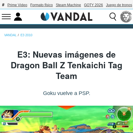
Prime Video
Formato físico
Steam Machine
GOTY 2026
Juego de tronos
VANDAL
E3 2010
E3: Nuevas imágenes de
Dragon Ball Z Tenkaichi Tag
Team
Goku vuelve a PSP.