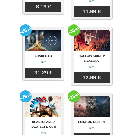
PC
8.19 €
11.99 €
-55%
-35%
STARFIELD
HOLLOW KNIGHT:
SILKSONG
PC
PC
31.29 €
12.99 €
-79%
-28%
DEAD ISLAND 2
CRIMSON DESERT
(DEUTSCHE CUT)
PC
PC