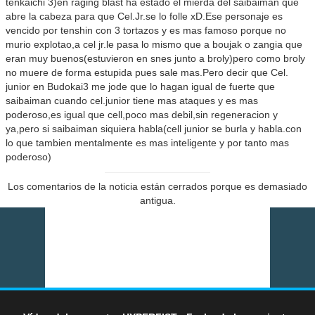
tenkaichi 3)en raging blast ha estado el mierda del saibaiman que
abre la cabeza para que Cel.Jr.se lo folle xD.Ese personaje es
vencido por tenshin con 3 tortazos y es mas famoso porque no
murio explotao,a cel jr.le pasa lo mismo que a boujak o zangia que
eran muy buenos(estuvieron en snes junto a broly)pero como broly
no muere de forma estupida pues sale mas.Pero decir que Cel.
junior en Budokai3 me jode que lo hagan igual de fuerte que
saibaiman cuando cel.junior tiene mas ataques y es mas
poderoso,es igual que cell,poco mas debil,sin regeneracion y
ya,pero si saibaiman siquiera habla(cell junior se burla y habla.con
lo que tambien mentalmente es mas inteligente y por tanto mas
poderoso)
Los comentarios de la noticia están cerrados porque es demasiado
antigua.