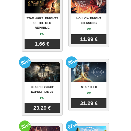
STAR WARS: KNIGHTS
HOLLOW KNIGHT:
OF THE OLD
SILKSONG
REPUBLIC
PC
PC
11.99 €
1.66 €
-53%
-55%
CLAIR OBSCUR:
STARFIELD
EXPEDITION 33
PC
PC
31.29 €
23.29 €
-35%
-67%