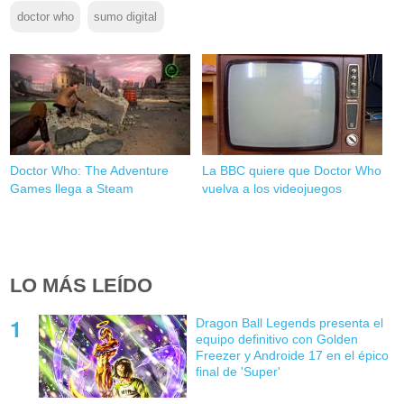
doctor who
sumo digital
Doctor Who: The Adventure
La BBC quiere que Doctor Who
Games llega a Steam
vuelva a los videojuegos
LO MÁS LEÍDO
Dragon Ball Legends presenta el
equipo definitivo con Golden
Freezer y Androide 17 en el épico
final de 'Super'