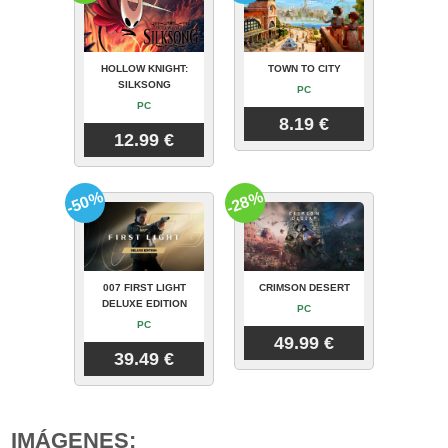
HOLLOW KNIGHT:
TOWN TO CITY
SILKSONG
PC
PC
8.19 €
12.99 €
-50%
-28%
007 FIRST LIGHT
CRIMSON DESERT
DELUXE EDITION
PC
PC
49.99 €
39.49 €
IMÁGENES: