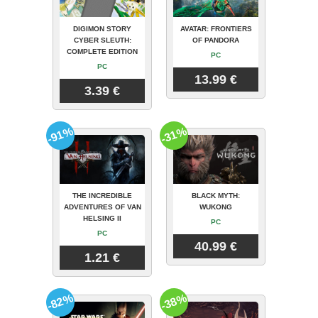
DIGIMON STORY
AVATAR: FRONTIERS
CYBER SLEUTH:
OF PANDORA
COMPLETE EDITION
PC
PC
13.99 €
3.39 €
-91%
-31%
THE INCREDIBLE
BLACK MYTH:
ADVENTURES OF VAN
WUKONG
HELSING II
PC
PC
40.99 €
1.21 €
-82%
-38%