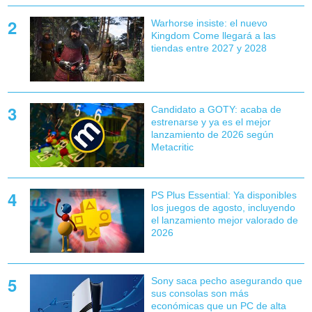
Warhorse insiste: el nuevo
Kingdom Come llegará a las
tiendas entre 2027 y 2028
Candidato a GOTY: acaba de
estrenarse y ya es el mejor
lanzamiento de 2026 según
Metacritic
PS Plus Essential: Ya disponibles
los juegos de agosto, incluyendo
el lanzamiento mejor valorado de
2026
Sony saca pecho asegurando que
sus consolas son más
económicas que un PC de alta