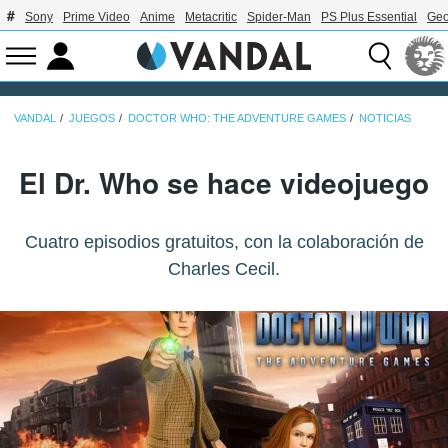
Sony
Prime Video
Anime
Metacritic
Spider-Man
PS Plus Essential
Geo
VANDAL
JUEGOS
DOCTOR WHO: THE ADVENTURE GAMES
NOTICIAS
El Dr. Who se hace videojuego
Cuatro episodios gratuitos, con la colaboración de
Charles Cecil.