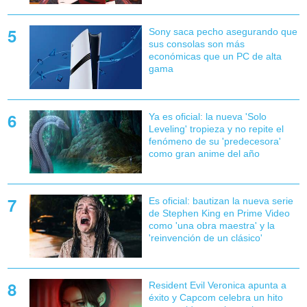
Sony saca pecho asegurando que
sus consolas son más
económicas que un PC de alta
gama
Ya es oficial: la nueva 'Solo
Leveling' tropieza y no repite el
fenómeno de su 'predecesora'
como gran anime del año
Es oficial: bautizan la nueva serie
de Stephen King en Prime Video
como 'una obra maestra' y la
'reinvención de un clásico'
Resident Evil Veronica apunta a
éxito y Capcom celebra un hito