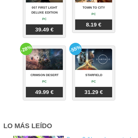
007 FIRST LIGHT
TOWN TO CITY
DELUXE EDITION
PC
PC
8.19 €
39.49 €
-28%
-55%
CRIMSON DESERT
STARFIELD
PC
PC
49.99 €
31.29 €
LO MÁS LEÍDO