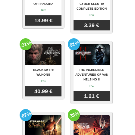
OF PANDORA
CYBER SLEUTH:
COMPLETE EDITION
PC
PC
13.99 €
3.39 €
-31%
-91%
BLACK MYTH:
THE INCREDIBLE
WUKONG
ADVENTURES OF VAN
HELSING II
PC
PC
40.99 €
1.21 €
-82%
-38%