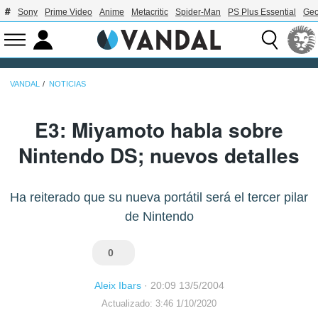
Sony
Prime Video
Anime
Metacritic
Spider-Man
PS Plus Essential
Geo
VANDAL
NOTICIAS
E3: Miyamoto habla sobre
Nintendo DS; nuevos detalles
Ha reiterado que su nueva portátil será el tercer pilar
de Nintendo
0
Aleix Ibars
·
20:09 13/5/2004
Actualizado: 3:46 1/10/2020