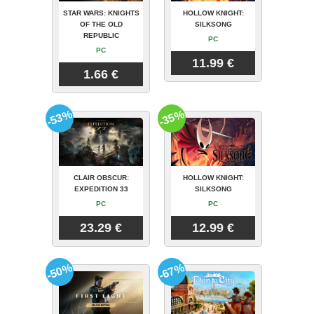
STAR WARS: KNIGHTS
HOLLOW KNIGHT:
OF THE OLD
SILKSONG
REPUBLIC
PC
PC
11.99 €
1.66 €
-53%
-35%
CLAIR OBSCUR:
HOLLOW KNIGHT:
EXPEDITION 33
SILKSONG
PC
PC
23.29 €
12.99 €
-50%
-67%