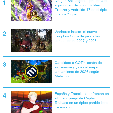
Dragon Ball Legends presenta el
equipo definitivo con Golden
Freezer y Androide 17 en el épico
final de 'Super'
Warhorse insiste: el nuevo
Kingdom Come llegará a las
tiendas entre 2027 y 2028
Candidato a GOTY: acaba de
estrenarse y ya es el mejor
lanzamiento de 2026 según
Metacritic
España y Francia se enfrentan en
el nuevo juego de Captain
Tsubasa en un épico partido lleno
de emoción