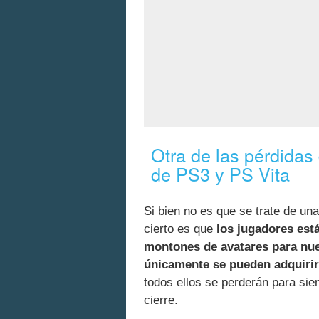
Otra de las pérdidas 
de PS3 y PS Vita
Si bien no es que se trate de una
cierto es que
los jugadores est
montones de avatares para nue
únicamente se pueden adquirir
todos ellos se perderán para si
cierre.