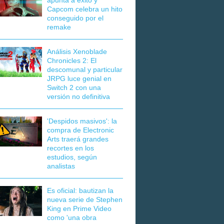
apunta a éxito y
Capcom celebra un hito
conseguido por el
remake
Análisis Xenoblade
Chronicles 2: El
descomunal y particular
JRPG luce genial en
Switch 2 con una
versión no definitiva
'Despidos masivos': la
compra de Electronic
Arts traerá grandes
recortes en los
estudios, según
analistas
Es oficial: bautizan la
nueva serie de Stephen
King en Prime Video
como 'una obra