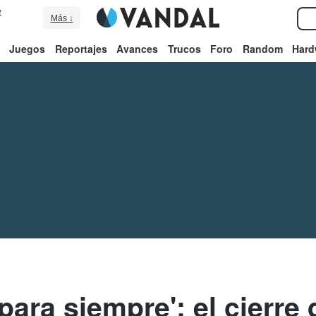
e
Más ↓
Juegos
Reportajes
Avances
Trucos
Foro
Random
Hard
para siempre': el cierre 