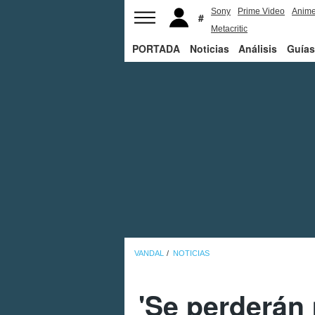
Sony
Prime Video
Anim
Metacritic
PORTADA
Noticias
Análisis
Guías
VANDAL
NOTICIAS
'Se perderán 