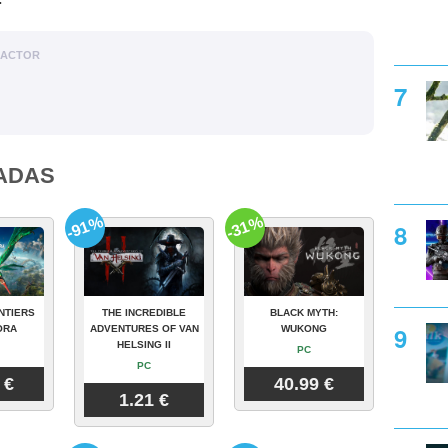
DACTOR
ADAS
-91%
-31%
NTIERS
THE INCREDIBLE
BLACK MYTH:
ORA
ADVENTURES OF VAN
WUKONG
HELSING II
PC
PC
 €
40.99 €
1.21 €