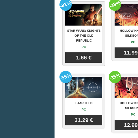
-82%
-38%
STAR WARS: KNIGHTS
HOLLOW KN
OF THE OLD
SILKSO
REPUBLIC
PC
PC
11.99
1.66 €
-55%
-35%
STARFIELD
HOLLOW KN
SILKSO
PC
PC
31.29 €
12.99