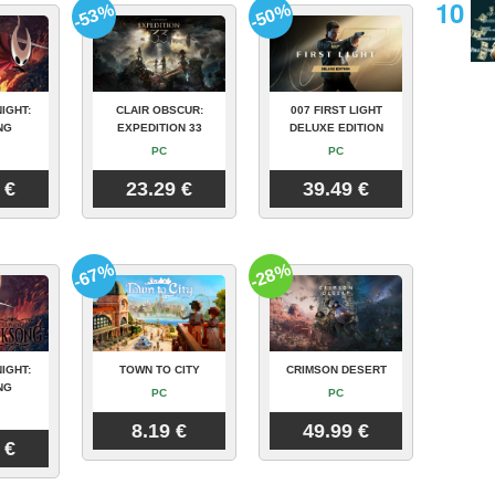
-53%
-50%
IGHT:
CLAIR OBSCUR:
007 FIRST LIGHT
NG
EXPEDITION 33
DELUXE EDITION
PC
PC
 €
23.29 €
39.49 €
-67%
-28%
IGHT:
TOWN TO CITY
CRIMSON DESERT
NG
PC
PC
8.19 €
49.99 €
 €