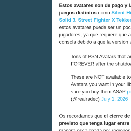
Estos avatares son de pago y l
juegos distintos
como
Silent Hi
Solid 3
,
Street Fighter X Tekke
estos avatares puede ser un poc
jugadores, ya que requiere que 
consola debido a que la versión
Tons of PSN Avatars that a
FOREVER after the shutdo
These are NOT available to
Avatars you want in your l
sure you buy them ASAP
p
(@realradec)
July 1, 2026
Os recordamos que
el cierre de
previsto que tenga lugar entre 
manera escalonada por regiones