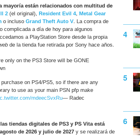
a mayoría están relacionados con multitud de
ll 2
(el original),
Resident Evil 4
,
Metal Gear
n
o incluso
Grand Theft Auto V
. La compra de
o complicada a día de hoy para algunos
accedamos a PlayStation Store desde la propia
web
de la tienda fue retirada por Sony hace años.
re only on the PS3 Store will be GONE
wn
 purchase on PS4/PS5, so if there are any
ibrary to use as your main PSN pfp make
ic.twitter.com/mdeecSvxRu
— Radec
 las tiendas digitales de PS3 y PS Vita está
agosto de 2026 y julio de 2027
y se realizará de
.