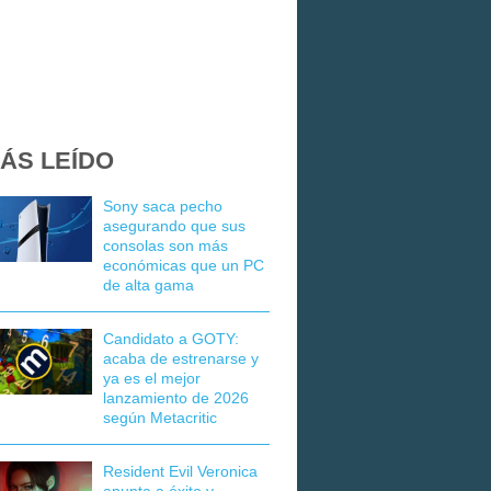
ÁS LEÍDO
Sony saca pecho
asegurando que sus
consolas son más
económicas que un PC
de alta gama
Candidato a GOTY:
acaba de estrenarse y
ya es el mejor
lanzamiento de 2026
según Metacritic
Resident Evil Veronica