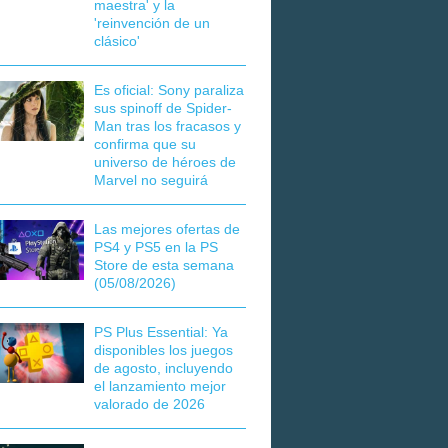
maestra' y la
'reinvención de un
clásico'
Es oficial: Sony paraliza
sus spinoff de Spider-
Man tras los fracasos y
confirma que su
universo de héroes de
Marvel no seguirá
Las mejores ofertas de
PS4 y PS5 en la PS
Store de esta semana
(05/08/2026)
PS Plus Essential: Ya
disponibles los juegos
de agosto, incluyendo
el lanzamiento mejor
valorado de 2026