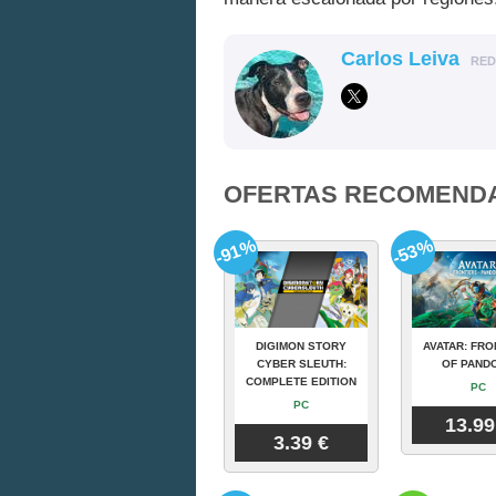
Carlos Leiva
RE
OFERTAS RECOMEND
-91%
-53%
DIGIMON STORY
AVATAR: FRO
CYBER SLEUTH:
OF PAND
COMPLETE EDITION
PC
PC
13.99
3.39 €