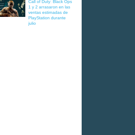
Call of Duty: Black Ops
1 y 2 arrasaron en las
ventas estimadas de
PlayStation durante
julio