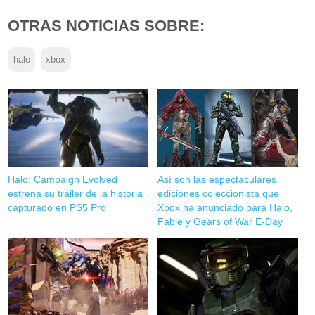
OTRAS NOTICIAS SOBRE:
halo
xbox
Halo: Campaign Evolved
Así son las espectaculares
estrena su tráiler de la historia
ediciones coleccionista que
capturado en PS5 Pro
Xbox ha anunciado para Halo,
Fable y Gears of War E-Day