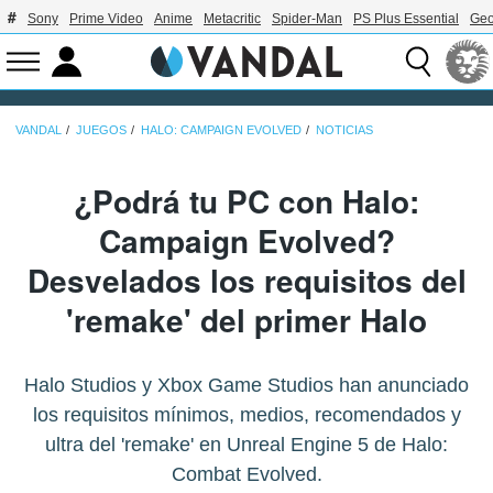
Sony
Prime Video
Anime
Metacritic
Spider-Man
PS Plus Essential
Geo
VANDAL
JUEGOS
HALO: CAMPAIGN EVOLVED
NOTICIAS
¿Podrá tu PC con Halo:
Campaign Evolved?
Desvelados los requisitos del
'remake' del primer Halo
Halo Studios y Xbox Game Studios han anunciado
los requisitos mínimos, medios, recomendados y
ultra del 'remake' en Unreal Engine 5 de Halo:
Combat Evolved.