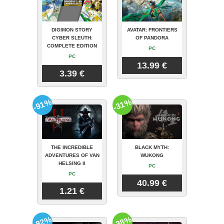
DIGIMON STORY
AVATAR: FRONTIERS
CYBER SLEUTH:
OF PANDORA
COMPLETE EDITION
PC
PC
13.99 €
3.39 €
-91%
-31%
THE INCREDIBLE
BLACK MYTH:
ADVENTURES OF VAN
WUKONG
HELSING II
PC
PC
40.99 €
1.21 €
-82%
-38%