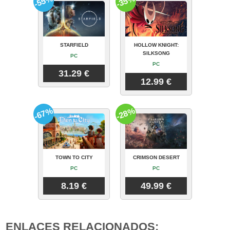
-55%
-35%
STARFIELD
HOLLOW KNIGHT:
SILKSONG
PC
PC
31.29 €
12.99 €
-67%
-28%
TOWN TO CITY
CRIMSON DESERT
PC
PC
8.19 €
49.99 €
ENLACES RELACIONADOS: