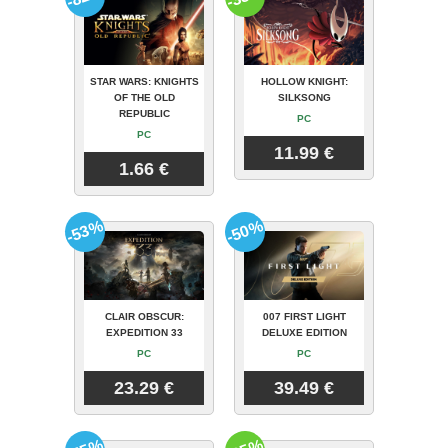
STAR WARS: KNIGHTS
HOLLOW KNIGHT:
OF THE OLD
SILKSONG
REPUBLIC
PC
PC
11.99 €
1.66 €
-53%
-50%
CLAIR OBSCUR:
007 FIRST LIGHT
EXPEDITION 33
DELUXE EDITION
PC
PC
23.29 €
39.49 €