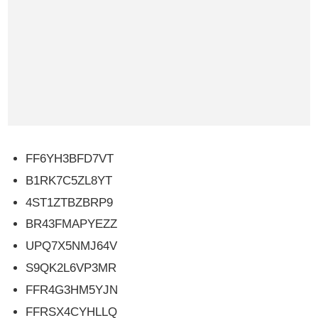
FF6YH3BFD7VT
B1RK7C5ZL8YT
4ST1ZTBZBRP9
BR43FMAPYEZZ
UPQ7X5NMJ64V
S9QK2L6VP3MR
FFR4G3HM5YJN
FFRSX4CYHLLQ