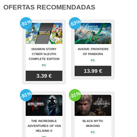
OFERTAS RECOMENDADAS
-91%
-53%
DIGIMON STORY
AVATAR: FRONTIERS
CYBER SLEUTH:
OF PANDORA
COMPLETE EDITION
PC
PC
13.99 €
3.39 €
-91%
-31%
THE INCREDIBLE
BLACK MYTH:
ADVENTURES OF VAN
WUKONG
HELSING II
PC