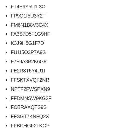
FT4E9Y5U1I3O
FP9O1I5U3Y2T
FM6N1B8V3C4X
FA3S7D5F1G9HF
K3J9H5G1F7D
FU1I5O3P7A9S
F7F9A3B2K6G8
FE2R8T6Y4U1I
FFSKTXVQF2NR
NPTF2FWSPXN9
FFDMNSW9KG2F
FCBRAXQTS9S
FFSGT7KNFQ2X
FFBCHGF2LKOP