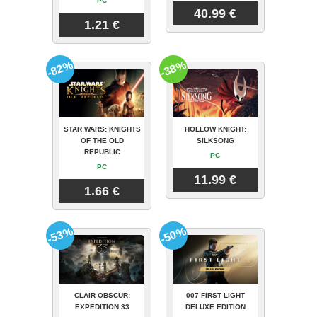
PC
40.99 €
1.21 €
-82%
-38%
STAR WARS: KNIGHTS
HOLLOW KNIGHT:
OF THE OLD
SILKSONG
REPUBLIC
PC
PC
11.99 €
1.66 €
-53%
-50%
CLAIR OBSCUR:
007 FIRST LIGHT
EXPEDITION 33
DELUXE EDITION