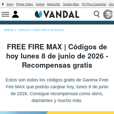
Sony
Prime Video
Anime
Metacritic
Spider-Man
PS Plus Essential
Geo
VANDAL
JUEGOS
FREE FIRE
NOTICIAS
FREE FIRE MAX | Códigos de
hoy lunes 8 de junio de 2026 -
Recompensas gratis
Estos son todos los códigos gratis de Garena Free
Fire MAX que podrás canjear hoy, lunes 8 de junio
de 2026. Consigue recompensas como skins,
diamantes y mucho más.