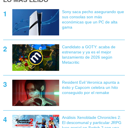
Sony saca pecho asegurando que
sus consolas son más
económicas que un PC de alta
gama
Candidato a GOTY: acaba de
estrenarse y ya es el mejor
lanzamiento de 2026 según
Metacritic
Resident Evil Veronica apunta a
éxito y Capcom celebra un hito
conseguido por el remake
Análisis Xenoblade Chronicles 2:
El descomunal y particular JRPG
luce genial en Switch 2 con una