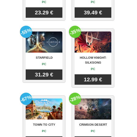
PC
PC
23.29 €
39.49 €
-55%
-35%
STARFIELD
HOLLOW KNIGHT:
SILKSONG
PC
PC
31.29 €
12.99 €
-67%
-28%
TOWN TO CITY
CRIMSON DESERT
PC
PC