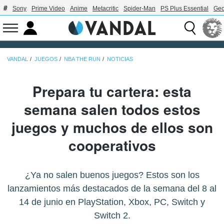
Sony
Prime Video
Anime
Metacritic
Spider-Man
PS Plus Essential
Geo
VANDAL
JUEGOS
NBA THE RUN
NOTICIAS
Prepara tu cartera: esta
semana salen todos estos
juegos y muchos de ellos son
cooperativos
¿Ya no salen buenos juegos? Estos son los
lanzamientos más destacados de la semana del 8 al
14 de junio en PlayStation, Xbox, PC, Switch y
Switch 2.