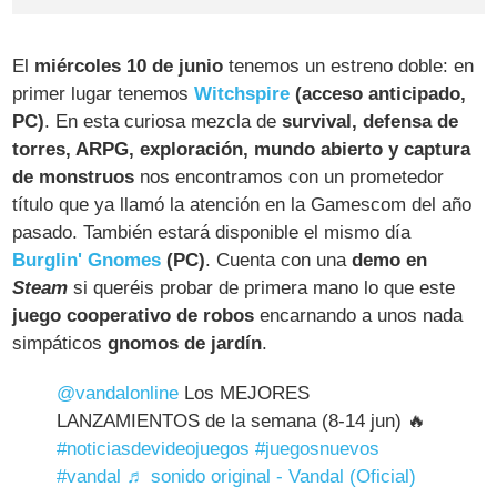
El
miércoles 10 de junio
tenemos un estreno doble: en
primer lugar tenemos
Witchspire
(acceso anticipado,
PC)
. En esta curiosa mezcla de
survival, defensa de
torres, ARPG, exploración, mundo abierto y captura
de monstruos
nos encontramos con un prometedor
título que ya llamó la atención en la Gamescom del año
pasado. También estará disponible el mismo día
Burglin' Gnomes
(PC)
. Cuenta con una
demo en
Steam
si queréis probar de primera mano lo que este
juego cooperativo de robos
encarnando a unos nada
simpáticos
gnomos de jardín
.
@vandalonline
Los MEJORES
LANZAMIENTOS de la semana (8-14 jun) 🔥
#noticiasdevideojuegos
#juegosnuevos
#vandal
♬ sonido original - Vandal (Oficial)