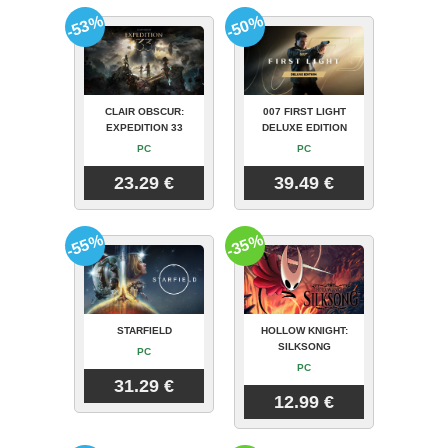
-53%
-50%
CLAIR OBSCUR:
007 FIRST LIGHT
EXPEDITION 33
DELUXE EDITION
PC
PC
23.29 €
39.49 €
-55%
-35%
STARFIELD
HOLLOW KNIGHT:
SILKSONG
PC
PC
31.29 €
12.99 €