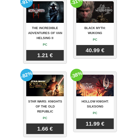
-91%
-31%
THE INCREDIBLE
BLACK MYTH:
ADVENTURES OF VAN
WUKONG
HELSING II
PC
PC
40.99 €
1.21 €
-82%
-38%
STAR WARS: KNIGHTS
HOLLOW KNIGHT:
OF THE OLD
SILKSONG
REPUBLIC
PC
PC
11.99 €
1.66 €