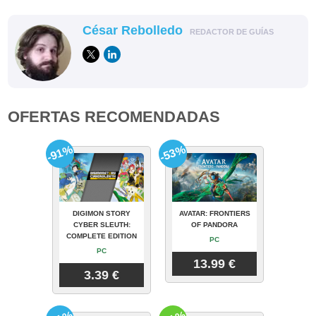
César Rebolledo
REDACTOR DE GUÍAS
OFERTAS RECOMENDADAS
-91%
-53%
DIGIMON STORY
AVATAR: FRONTIERS
CYBER SLEUTH:
OF PANDORA
COMPLETE EDITION
PC
PC
13.99 €
3.39 €