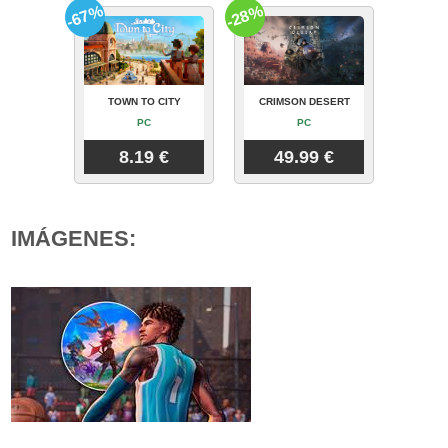
-67%
-28%
TOWN TO CITY
CRIMSON DESERT
PC
PC
8.19 €
49.99 €
IMÁGENES: