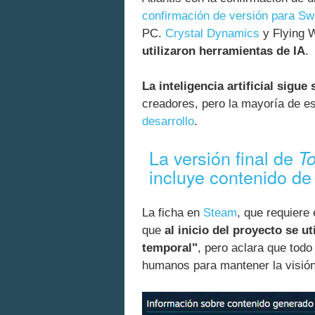
confirmación de versión para Sw
PC.
Crystal Dynamics
y Flying 
utilizaron herramientas de IA
.
La inteligencia artificial sigue
creadores, pero la mayoría de e
desarrollo
.
La versión final de
To
incluye contenido de
La ficha en
Steam
, que requiere
que
al inicio del proyecto se ut
temporal"
, pero aclara que todo
humanos para mantener la visión 