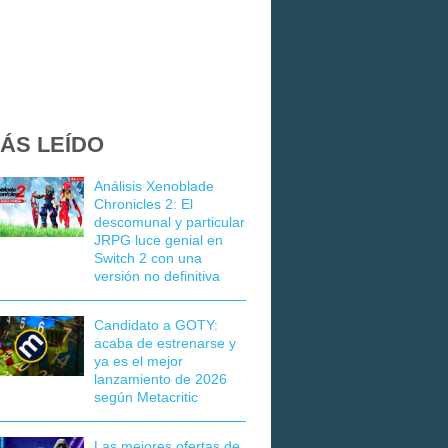
ÁS LEÍDO
Análisis Xenoblade
Chronicles 2: El
descomunal y particular
JRPG luce genial en
Switch 2 con una
versión no definitiva
Candidato a GOTY:
acaba de estrenarse y
ya es el mejor
lanzamiento de 2026
según Metacritic
Las mejores ofertas de