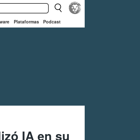
ware
Plataformas
Podcast
izó IA en su