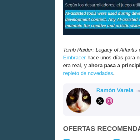
Tomb Raider: Legacy of Atlantis
e
Embracer
hace unos días para ne
era real, y
ahora pasa a princip
repleto de novedades
.
Ramón Varela
R
OFERTAS RECOMEND