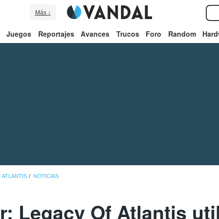
Más ↓
Juegos
Reportajes
Avances
Trucos
Foro
Random
Hard
 ATLANTIS
NOTICIAS
: Legacy Of Atlantis util