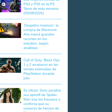
PS4 y PS5 en la PS
Store de esta semana
(05/08/2026)
'Despidos masivos': la
compra de Electronic
Arts traerá grandes
recortes en los
estudios, según
analistas
Call of Duty: Black Ops
1 y 2 arrasaron en las
ventas estimadas de
PlayStation durante
julio
Es oficial: Sony paraliza
sus spinoff de Spider-
Man tras los fracasos y
confirma que su
universo de héroes de