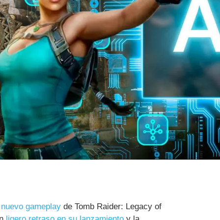
n
nuevo gameplay
de Tomb Raider: Legacy of
un
ligero retraso en su lanzamiento
y la