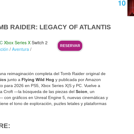
B RAIDER: LEGACY OF ATLANTIS
C
Xbox Series X
Switch 2
RESERVAR
ción
/
Aventura
/
na reimaginación completa del Tomb Raider original de
ics
junto a
Flying Wild Hog
y publicada por Amazon
to para 2026 en PS5, Xbox Series X|S y PC. Vuelve a
ra Croft —la búsqueda de las piezas del
Scion
, un
e— con gráficos en Unreal Engine 5, nuevas cinemáticas y
ne el tono de exploración, puzles letales y plataformas
RE: