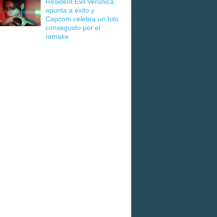
Resident Evil Veronica
apunta a éxito y
Capcom celebra un hito
conseguido por el
remake