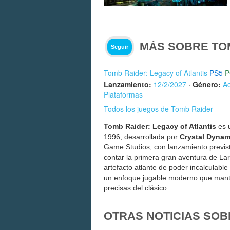
MÁS SOBRE TOM
Seguir
Tomb Raider: Legacy of Atlantis
PS5
P
Lanzamiento:
12/2/2027
·
Género:
Ac
Plataformas
Todos los juegos de Tomb Raider
Tomb Raider: Legacy of Atlantis
es u
1996, desarrollada por
Crystal Dynam
Game Studios, con lanzamiento previs
contar la primera gran aventura de La
artefacto atlante de poder incalculabl
un enfoque jugable moderno que mantie
precisas del clásico.
OTRAS NOTICIAS SOB