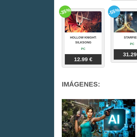
-35%
-55%
HOLLOW KNIGHT:
STARFIE
SILKSONG
PC
PC
31.29
12.99 €
IMÁGENES: