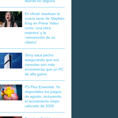
Marvel no seguirá
Es oficial: bautizan la
nueva serie de Stephen
King en Prime Video
como 'una obra
maestra' y la
'reinvención de un
clásico'
Sony saca pecho
asegurando que sus
consolas son más
económicas que un PC
de alta gama
PS Plus Essential: Ya
disponibles los juegos
de agosto, incluyendo
el lanzamiento mejor
valorado de 2026