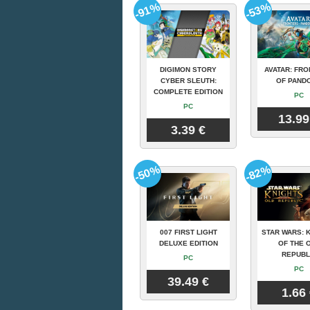
-91%
-53%
DIGIMON STORY
AVATAR: FRO
CYBER SLEUTH:
OF PAND
COMPLETE EDITION
PC
PC
13.99
3.39 €
-50%
-82%
007 FIRST LIGHT
STAR WARS: 
DELUXE EDITION
OF THE 
REPUBL
PC
PC
39.49 €
1.66