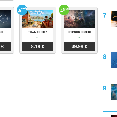
-67%
-28%
LD
TOWN TO CITY
CRIMSON DESERT
PC
PC
 €
8.19 €
49.99 €