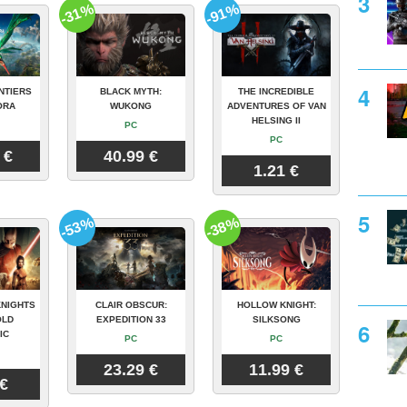
-31%
-91%
NTIERS
BLACK MYTH:
THE INCREDIBLE
ORA
WUKONG
ADVENTURES OF VAN
HELSING II
PC
PC
 €
40.99 €
1.21 €
-53%
-38%
KNIGHTS
CLAIR OBSCUR:
HOLLOW KNIGHT:
OLD
EXPEDITION 33
SILKSONG
IC
PC
PC
23.29 €
11.99 €
 €