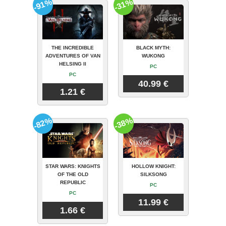
-91%
-31%
THE INCREDIBLE
BLACK MYTH:
ADVENTURES OF VAN
WUKONG
HELSING II
PC
PC
40.99 €
1.21 €
-82%
-38%
STAR WARS: KNIGHTS
HOLLOW KNIGHT:
OF THE OLD
SILKSONG
REPUBLIC
PC
PC
11.99 €
1.66 €