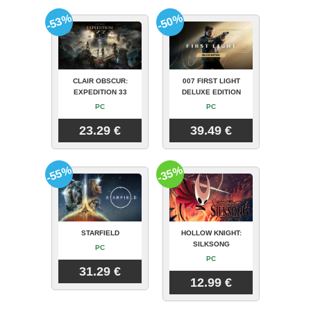
-53%
-50%
CLAIR OBSCUR:
007 FIRST LIGHT
EXPEDITION 33
DELUXE EDITION
PC
PC
23.29 €
39.49 €
-55%
-35%
STARFIELD
HOLLOW KNIGHT:
SILKSONG
PC
PC
31.29 €
12.99 €