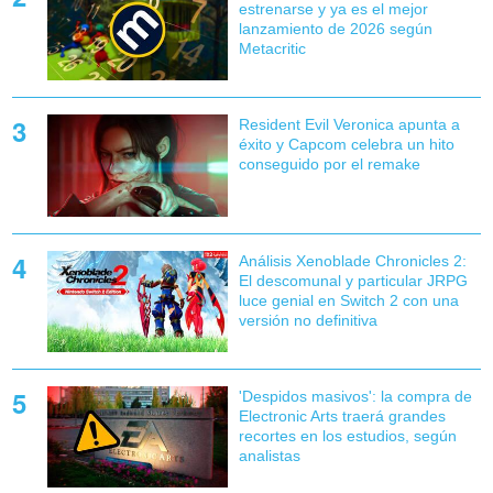
estrenarse y ya es el mejor
lanzamiento de 2026 según
Metacritic
Resident Evil Veronica apunta a
éxito y Capcom celebra un hito
conseguido por el remake
Análisis Xenoblade Chronicles 2:
El descomunal y particular JRPG
luce genial en Switch 2 con una
versión no definitiva
'Despidos masivos': la compra de
Electronic Arts traerá grandes
recortes en los estudios, según
analistas