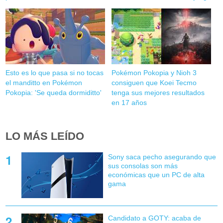
Esto es lo que pasa si no tocas
Pokémon Pokopia y Nioh 3
el manditto en Pokémon
consiguen que Koei Tecmo
Pokopia: 'Se queda dormiditto'
tenga sus mejores resultados
en 17 años
LO MÁS LEÍDO
Sony saca pecho asegurando que
sus consolas son más
económicas que un PC de alta
gama
Candidato a GOTY: acaba de