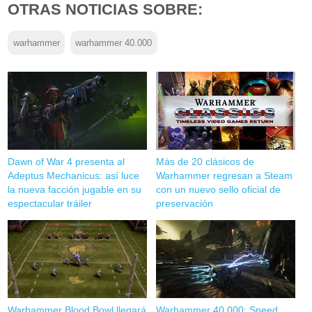
OTRAS NOTICIAS SOBRE:
warhammer
warhammer 40.000
Dawn of War 4 presenta al
Más de 20 clásicos de
Adeptus Mechanicus: así luce
Warhammer regresan a Steam
la nueva facción jugable en su
con un nuevo sello oficial de
espectacular tráiler
preservación
Warhammer Blood Bowl llegará
Warhammer 40,000: Speed