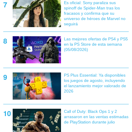
Es oficial: Sony paraliza sus
spinoff de Spider-Man tras los
fracasos y confirma que su
universo de héroes de Marvel no
seguirá
Las mejores ofertas de PS4 y PS5
en la PS Store de esta semana
(05/08/2026)
PS Plus Essential: Ya disponibles
los juegos de agosto, incluyendo
el lanzamiento mejor valorado de
2026
Call of Duty: Black Ops 1 y 2
arrasaron en las ventas estimadas
de PlayStation durante julio