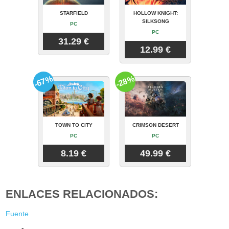
STARFIELD
HOLLOW KNIGHT:
SILKSONG
PC
PC
31.29 €
12.99 €
-67%
-28%
TOWN TO CITY
CRIMSON DESERT
PC
PC
8.19 €
49.99 €
ENLACES RELACIONADOS:
Fuente