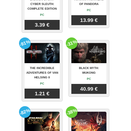
CYBER SLEUTH:
OF PANDORA
COMPLETE EDITION
PC
PC
13.99 €
3.39 €
-91%
-31%
THE INCREDIBLE
BLACK MYTH:
ADVENTURES OF VAN
WUKONG
HELSING II
PC
PC
40.99 €
1.21 €
-82%
-38%