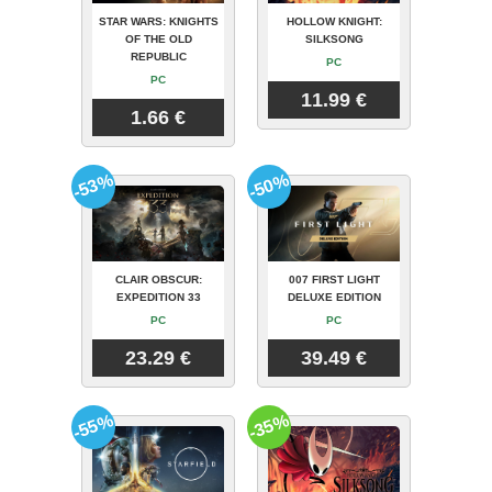
STAR WARS: KNIGHTS
HOLLOW KNIGHT:
OF THE OLD
SILKSONG
REPUBLIC
PC
PC
11.99 €
1.66 €
-53%
-50%
CLAIR OBSCUR:
007 FIRST LIGHT
EXPEDITION 33
DELUXE EDITION
PC
PC
23.29 €
39.49 €
-55%
-35%