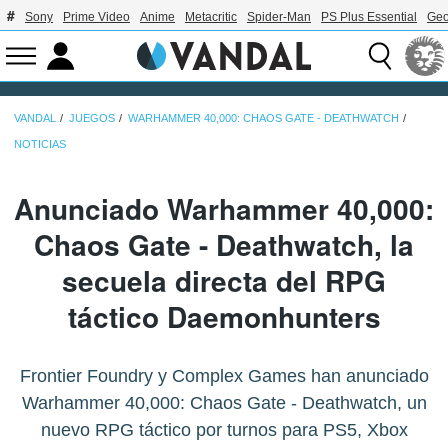
Sony
Prime Video
Anime
Metacritic
Spider-Man
PS Plus Essential
Geo
VANDAL
JUEGOS
WARHAMMER 40,000: CHAOS GATE - DEATHWATCH
NOTICIAS
Anunciado Warhammer 40,000:
Chaos Gate - Deathwatch, la
secuela directa del RPG
táctico Daemonhunters
Frontier Foundry y Complex Games han anunciado
Warhammer 40,000: Chaos Gate - Deathwatch, un
nuevo RPG táctico por turnos para PS5, Xbox