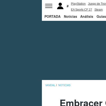
PlayStation
Juego de Tro
EA Sports CF 27
Steam
PORTADA
Noticias
Análisis
Guías
VANDAL
NOTICIAS
Embracer 