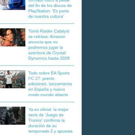
formato físico a pesar
del fin de los discos de
PlayStation: 'Es parte
de nuestra cultura'
Tomb Raider Catalyst
se retrasa: Amazon
anuncia que no
podremos jugar la
aventura de Crystal
Dynamics hasta 2028
Todo sobre EA Sports
FC 27: precio,
ediciones, lanzamiento
en España y nuevo
modo mundo abierto
Ya es oficial: la mejor
serie de 'Juego de
Tronos' confirma la
duración de su
temporada 2 y apuesta