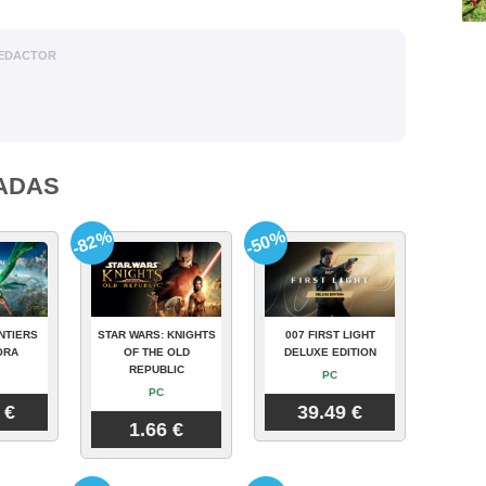
EDACTOR
ADAS
-82%
-50%
NTIERS
STAR WARS: KNIGHTS
007 FIRST LIGHT
ORA
OF THE OLD
DELUXE EDITION
REPUBLIC
PC
PC
 €
39.49 €
1.66 €