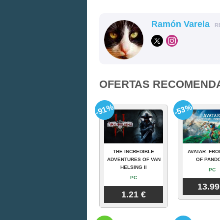
Ramón Varela
R
OFERTAS RECOMEND
-91%
-53%
THE INCREDIBLE
AVATAR: FRO
ADVENTURES OF VAN
OF PAND
HELSING II
PC
PC
13.99
1.21 €