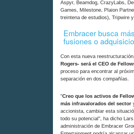
Aspyr, Beamdog, CrazyLabs, Dec
Games, Milestone, Plaion Partne
treintena de estudios), Tripwire
Embracer busca más f
fusiones o adquisici
Con esta nueva reestructuració
Rogers- será el CEO de Fellow
proceso para encontrar al próxim
separación en dos compañías.
"
Creo que los activos de Fello
más infravalorados del sector
y
accionista, cambiar esta situaci
todo su potencial", ha dicho Lar
administración de Embracer Gro
Entertainment podría alcanzar una