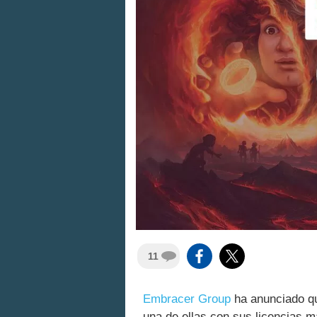
11
Embracer Group
ha anunciado 
una de ellas con sus licencias m