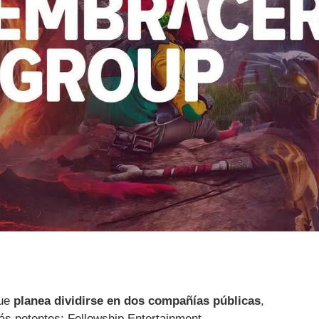
que
planea dividirse en dos compañías públicas
,
ás potentes: Fellowship Entertainment.