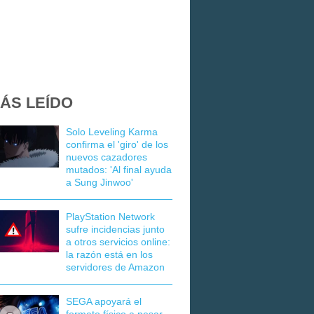
ÁS LEÍDO
Solo Leveling Karma
confirma el 'giro' de los
nuevos cazadores
mutados: 'Al final ayuda
a Sung Jinwoo'
PlayStation Network
sufre incidencias junto
a otros servicios online:
la razón está en los
servidores de Amazon
SEGA apoyará el