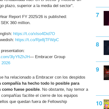
go plazo, superior a la media del sector".
ear Report FY 2025/26 is published:
SEK 360 million.
English:
https://t.co/xlso4Did7O
Swedish:
https://t.co/Rje8jTFWpC
 presentation:
er.com/3lyYfiZhJH
— Embracer Group
 2026
se ha relacionado a Embracer con los despidos
a compañía ha hecho todo lo posible para
s como fuese posible
. No obstante, hay temor a
compañías facilite el cierre de los equipos
ellos que quedan fuera de Fellowship