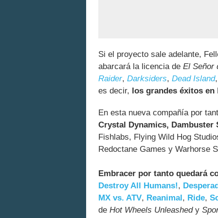
Si el proyecto sale adelante, Fe
abarcará la licencia de
El Señor 
Raider
,
Darksiders
,
Dead Island
es decir,
los grandes éxitos en
En esta nueva compañía por tant
Crystal Dynamics, Dambuster S
Fishlabs, Flying Wild Hog Studio
Redoctane Games y Warhorse St
Embracer por tanto quedará co
Destroy All Humans!
,
Despera
MX vs. ATV
,
Reanimal
,
Ride
,
S
de
Hot Wheels Unleashed
y
Spo