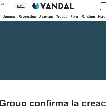
nos
Más ↓
Juegos
Reportajes
Avances
Trucos
Foro
Random
Hard
Group confirma la creac