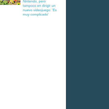
Nintendo, pero
tampoco en dirigir un
nuevo videojuego: 'Es
muy complicado'