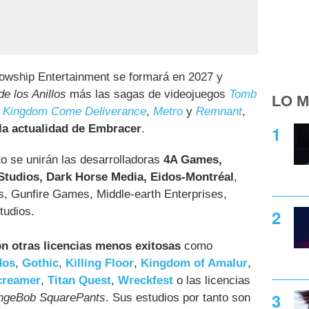
llowship Entertainment se formará en 2027 y
de los Anillos
más las sagas de videojuegos
Tomb
LO M
,
Kingdom Come Deliverance
,
Metro
y
Remnant
,
 la actualidad de Embracer
.
o se unirán las desarrolladoras
4A Games,
tudios, Dark Horse Media, Eidos-Montréal
,
s, Gunfire Games, Middle-earth Enterprises,
udios.
n otras licencias menos exitosas
como
dos
,
Gothic
,
Killing Floor
,
Kingdom of Amalur
,
creamer
,
Titan Quest
,
Wreckfest
o las licencias
ngeBob SquarePants
. Sus estudios por tanto son