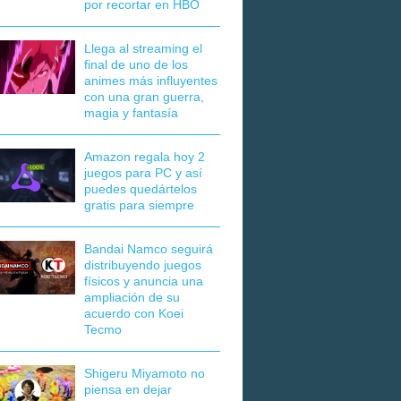
por recortar en HBO
Llega al streaming el
final de uno de los
animes más influyentes
con una gran guerra,
magia y fantasía
Amazon regala hoy 2
juegos para PC y así
puedes quedártelos
gratis para siempre
Bandai Namco seguirá
distribuyendo juegos
físicos y anuncia una
ampliación de su
acuerdo con Koei
Tecmo
Shigeru Miyamoto no
piensa en dejar