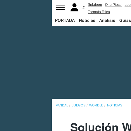
Splatoon
One Piece
Lob
Formato físico
PORTADA
Noticias
Análisis
Guías
VANDAL
JUEGOS
WORDLE
NOTICIAS
Solución W