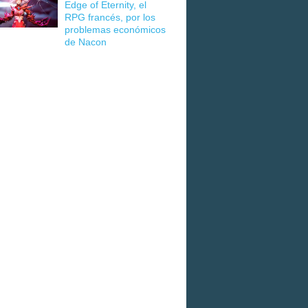
Edge of Eternity, el
RPG francés, por los
problemas económicos
de Nacon