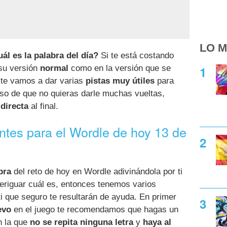
LO M
ál es la palabra del día?
Si te está costando
 su versión
normal
como en la versión que se
a te vamos a dar varias
pistas muy útiles
para
aso de que no quieras darle muchas vueltas,
directa
al final.
antes para el Wordle de hoy 13 de
bra
del reto de hoy en Wordle adivinándola por ti
eriguar cuál es, entonces tenemos varios
i que seguro te resultarán de ayuda. En primer
evo
en el juego te recomendamos que hagas un
n la que
no se repita ninguna letra
y
haya al