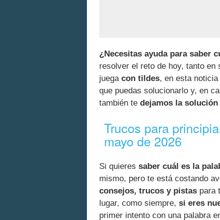
¿Necesitas ayuda para saber cu
resolver el reto de hoy, tanto en
juega
con tildes
, en esta notici
que puedas solucionarlo y, en c
también te
dejamos la solución 
Trucos para principi
mayo de 2026
Si quieres
saber cuál es la pala
mismo, pero te está costando av
consejos, trucos y pistas
para t
lugar, como siempre,
si eres nu
primer intento con una palabra e