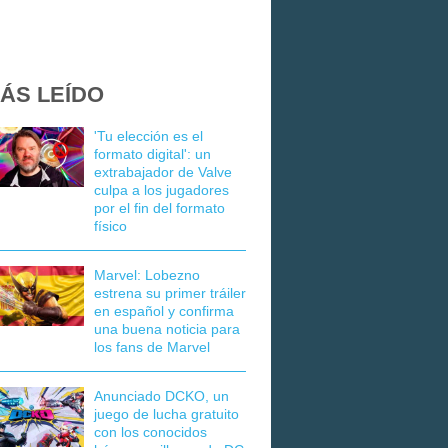
ÁS LEÍDO
'Tu elección es el
formato digital': un
extrabajador de Valve
culpa a los jugadores
por el fin del formato
físico
Marvel: Lobezno
estrena su primer tráiler
en español y confirma
una buena noticia para
los fans de Marvel
Anunciado DCKO, un
juego de lucha gratuito
con los conocidos