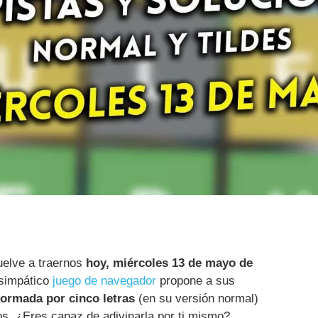
elve a traernos
hoy, miércoles 13 de mayo de
 simpático
juego de navegador
propone a sus
formada por cinco letras
(en su versión normal)
. ¿Eres capaz de adivinarla por ti mismo?