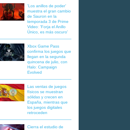
'Los anillos de poder'
muestra el gran cambio
de Sauron en la
temporada 3 de Prime
Video: 'Forja el Anillo
Único, es más oscuro'
Xbox Game Pass
confirma los juegos que
llegan en la segunda
quincena de julio, con
Halo: Campaign
Evolved
Las ventas de juegos
físicos se muestran
sólidas y crecen en
España, mientras que
los juegos digitales
retroceden
Cierra el estudio de