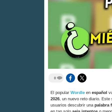
0
El popular
Wordle
en
español
vu
2026
, un nuevo reto diario. Este
usuarios descubrir una
palabra 
en tan solo
seis intentos
o menos