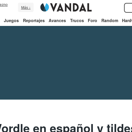
ezno
Más ↓
Juegos
Reportajes
Avances
Trucos
Foro
Random
Hard
ordle en español y tilde