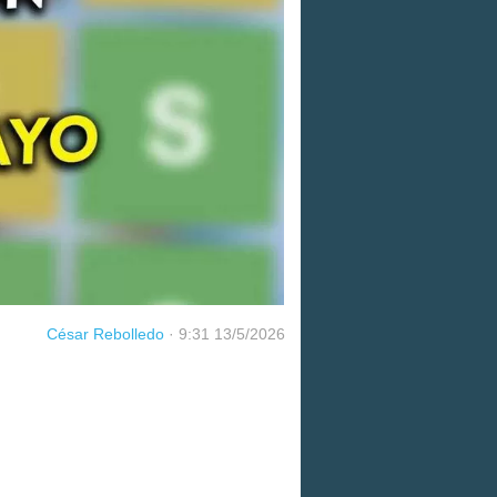
César Rebolledo
·
9:31 13/5/2026