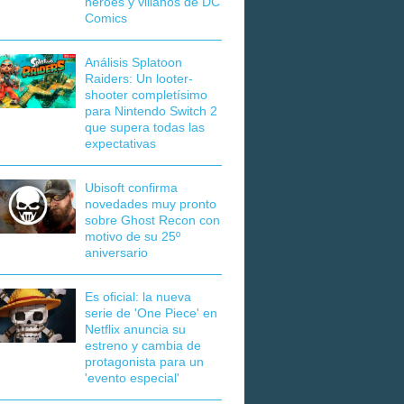
héroes y villanos de DC
Comics
Análisis Splatoon
Raiders: Un looter-
shooter completísimo
para Nintendo Switch 2
que supera todas las
expectativas
Ubisoft confirma
novedades muy pronto
sobre Ghost Recon con
motivo de su 25º
aniversario
Es oficial: la nueva
serie de 'One Piece' en
Netflix anuncia su
estreno y cambia de
protagonista para un
'evento especial'