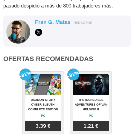
pasado despidió a más de 800 trabajadores más.
Fran G. Matas
REDACTOR
OFERTAS RECOMENDADAS
-91%
-91%
DIGIMON STORY
THE INCREDIBLE
CYBER SLEUTH:
ADVENTURES OF VAN
COMPLETE EDITION
HELSING II
PC
PC
3.39 €
1.21 €