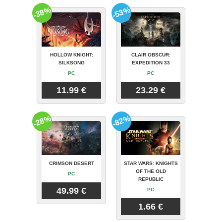
-38%
-53%
HOLLOW KNIGHT:
CLAIR OBSCUR:
SILKSONG
EXPEDITION 33
PC
PC
11.99 €
23.29 €
-28%
-82%
CRIMSON DESERT
STAR WARS: KNIGHTS
OF THE OLD
PC
REPUBLIC
49.99 €
PC
1.66 €