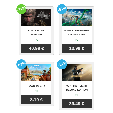
-31%
-53%
BLACK MYTH:
AVATAR: FRONTIERS
WUKONG
OF PANDORA
PC
PC
40.99 €
13.99 €
-67%
-50%
TOWN TO CITY
007 FIRST LIGHT
DELUXE EDITION
PC
PC
8.19 €
39.49 €