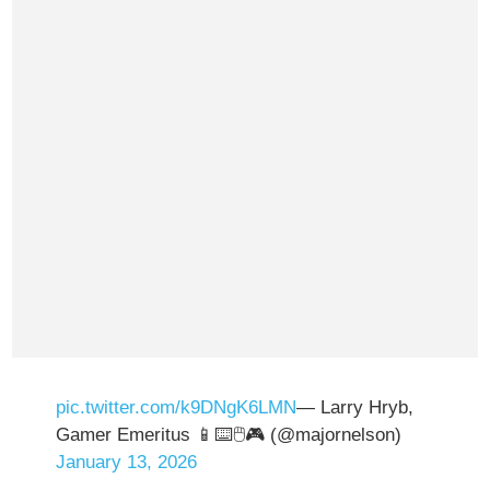
pic.twitter.com/k9DNgK6LMN
— Larry Hryb,
Gamer Emeritus 📱⌨️🖱️🎮 (@majornelson)
January 13, 2026