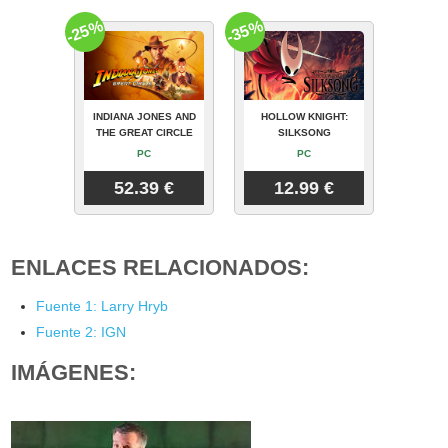
-25%
-35%
INDIANA JONES AND
HOLLOW KNIGHT:
THE GREAT CIRCLE
SILKSONG
PC
PC
52.39 €
12.99 €
ENLACES RELACIONADOS:
Fuente 1: Larry Hryb
Fuente 2: IGN
IMÁGENES: