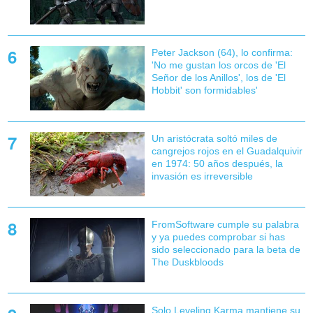
Peter Jackson (64), lo confirma:
'No me gustan los orcos de 'El
Señor de los Anillos', los de 'El
Hobbit' son formidables'
Un aristócrata soltó miles de
cangrejos rojos en el Guadalquivir
en 1974: 50 años después, la
invasión es irreversible
FromSoftware cumple su palabra
y ya puedes comprobar si has
sido seleccionado para la beta de
The Duskbloods
Solo Leveling Karma mantiene su