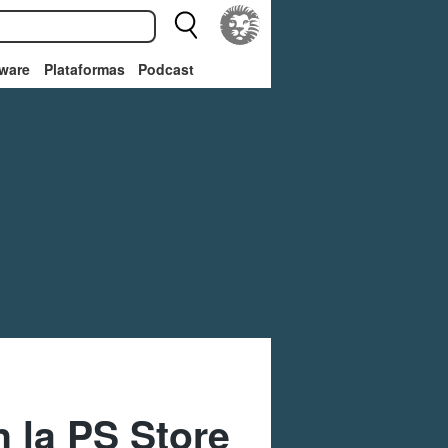
ware
Plataformas
Podcast
 la PS Store