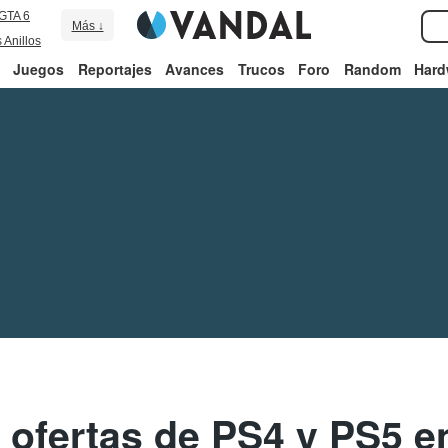
GTA 6
Más ↓
 Anillos
Juegos
Reportajes
Avances
Trucos
Foro
Random
Hard
 ofertas de PS4 y PS5 en