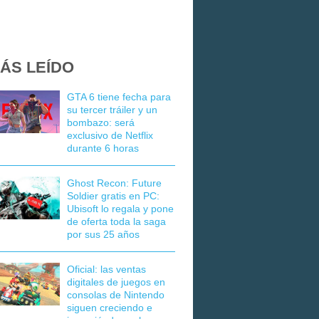
ÁS LEÍDO
GTA 6 tiene fecha para
su tercer tráiler y un
bombazo: será
exclusivo de Netflix
durante 6 horas
Ghost Recon: Future
Soldier gratis en PC:
Ubisoft lo regala y pone
de oferta toda la saga
por sus 25 años
Oficial: las ventas
digitales de juegos en
consolas de Nintendo
siguen creciendo e