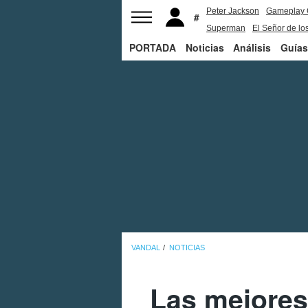
Peter Jackson
Gameplay 
Superman
El Señor de los
PORTADA
Noticias
Análisis
Guías
VANDAL
NOTICIAS
Las mejores