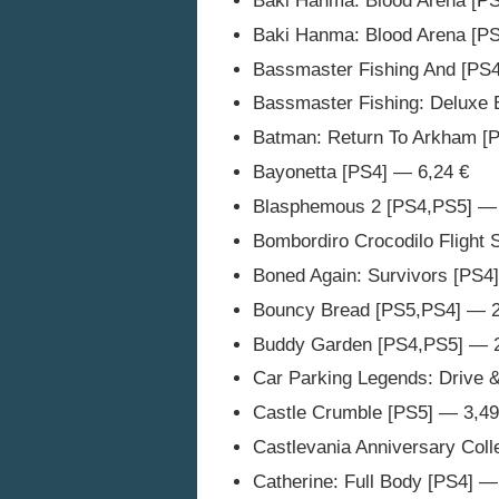
Baki Hanma: Blood Arena [PS
Baki Hanma: Blood Arena [PS
Bassmaster Fishing And [PS
Bassmaster Fishing: Deluxe 
Batman: Return To Arkham [
Bayonetta [PS4] — 6,24 €
Blasphemous 2 [PS4,PS5] — 
Bombordiro Crocodilo Flight 
Boned Again: Survivors [PS4
Bouncy Bread [PS5,PS4] — 2
Buddy Garden [PS4,PS5] — 2
Car Parking Legends: Drive 
Castle Crumble [PS5] — 3,49
Castlevania Anniversary Coll
Catherine: Full Body [PS4] —