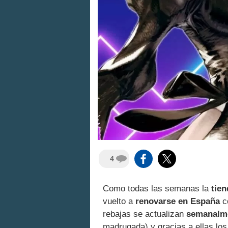
4
Como todas las semanas la
tien
vuelto a
renovarse en España
c
rebajas se actualizan
semanalme
madrugada) y gracias a ellas lo