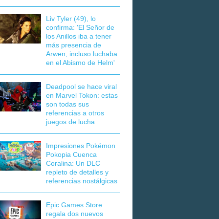
Liv Tyler (49), lo
confirma: 'El Señor de
los Anillos iba a tener
más presencia de
Arwen, incluso luchaba
en el Abismo de Helm'
Deadpool se hace viral
en Marvel Tokon: estas
son todas sus
referencias a otros
juegos de lucha
Impresiones Pokémon
Pokopia Cuenca
Coralina: Un DLC
repleto de detalles y
referencias nostálgicas
Epic Games Store
regala dos nuevos