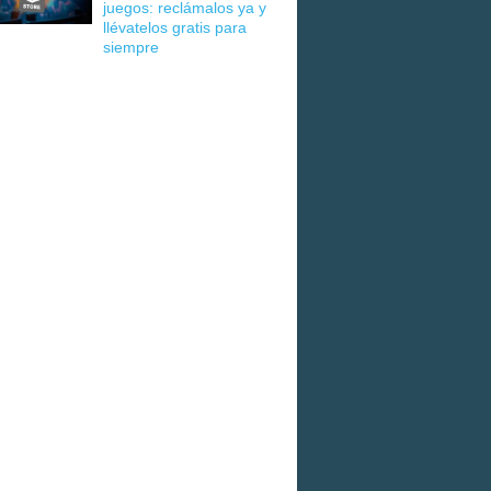
juegos: reclámalos ya y
llévatelos gratis para
siempre