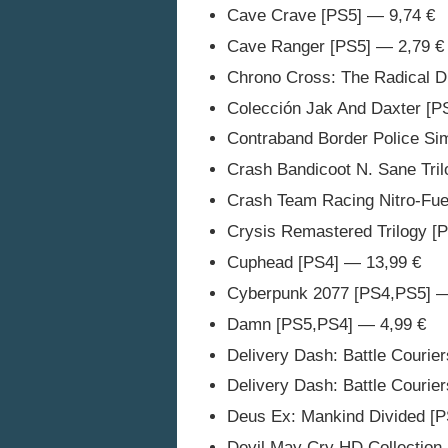
Cave Crave [PS5] — 9,74 €
Cave Ranger [PS5] — 2,79 €
Chrono Cross: The Radical D
Colección Jak And Daxter [P
Contraband Border Police Si
Crash Bandicoot N. Sane Tri
Crash Team Racing Nitro-Fue
Crysis Remastered Trilogy [
Cuphead [PS4] — 13,99 €
Cyberpunk 2077 [PS4,PS5] —
Damn [PS5,PS4] — 4,99 €
Delivery Dash: Battle Courie
Delivery Dash: Battle Courie
Deus Ex: Mankind Divided [P
Devil May Cry HD Collection