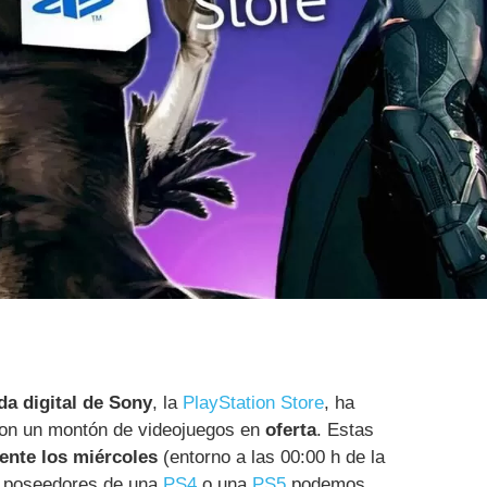
da digital de Sony
, la
PlayStation Store
, ha
on un montón de videojuegos en
oferta
. Estas
nte los miércoles
(entorno a las 00:00 h de la
s poseedores de una
PS4
o una
PS5
podemos