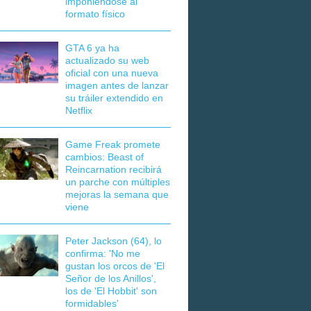
imponiéndose al
formato físico
GTA 6 ya ha
actualizado su web
oficial con una nueva
imagen antes de lanzar
su tráiler extendido en
Netflix
Game Freak promete
cambios: Beast of
Reincarnation recibirá
un parche con múltiples
mejoras la semana que
viene
Peter Jackson (64), lo
confirma: 'No me
gustan los orcos de 'El
Señor de los Anillos',
los de 'El Hobbit' son
formidables'