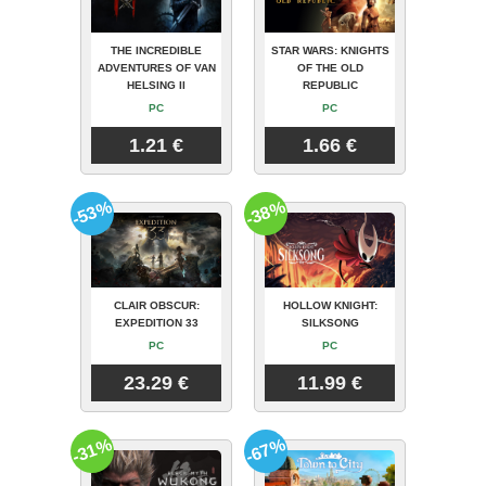
THE INCREDIBLE
STAR WARS: KNIGHTS
ADVENTURES OF VAN
OF THE OLD
HELSING II
REPUBLIC
PC
PC
1.21 €
1.66 €
-53%
-38%
CLAIR OBSCUR:
HOLLOW KNIGHT:
EXPEDITION 33
SILKSONG
PC
PC
23.29 €
11.99 €
-31%
-67%