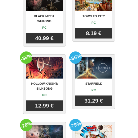
BLACK MYTH:
TOWN TO CITY
WUKONG
PC
PC
8.19 €
40.99 €
-35%
-55%
HOLLOW KNIGHT:
STARFIELD
SILKSONG
PC
PC
31.29 €
12.99 €
-28%
-79%