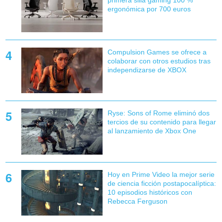
primera silla gaming 100 %
ergonómica por 700 euros
Compulsion Games se ofrece a
colaborar con otros estudios tras
independizarse de XBOX
Ryse: Sons of Rome eliminó dos
tercios de su contenido para llegar
al lanzamiento de Xbox One
Hoy en Prime Video la mejor serie
de ciencia ficción postapocalíptica:
10 episodios históricos con
Rebecca Ferguson