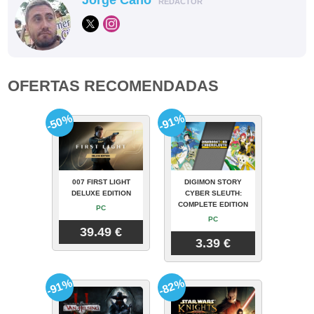
REDACTOR
OFERTAS RECOMENDADAS
-50%
-91%
007 FIRST LIGHT
DIGIMON STORY
DELUXE EDITION
CYBER SLEUTH:
COMPLETE EDITION
PC
PC
39.49 €
3.39 €
-91%
-82%