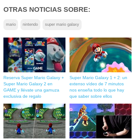
OTRAS NOTICIAS SOBRE:
mario
nintendo
super mario galaxy
Reserva Super Mario Galaxy +
Super Mario Galaxy 1 + 2: un
Super Mario Galaxy 2 en
extenso vídeo de 7 minutos
GAME y llévate una gamuza
nos enseña todo lo que hay
exclusiva de regalo
que saber sobre ellos