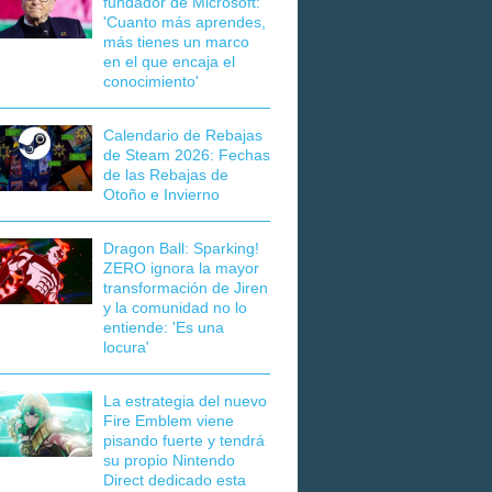
fundador de Microsoft:
'Cuanto más aprendes,
más tienes un marco
en el que encaja el
conocimiento'
Calendario de Rebajas
de Steam 2026: Fechas
de las Rebajas de
Otoño e Invierno
Dragon Ball: Sparking!
ZERO ignora la mayor
transformación de Jiren
y la comunidad no lo
entiende: 'Es una
locura'
La estrategia del nuevo
Fire Emblem viene
pisando fuerte y tendrá
su propio Nintendo
Direct dedicado esta