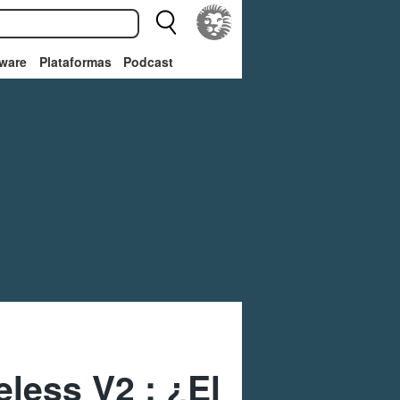
ware
Plataformas
Podcast
eless V2 : ¿El