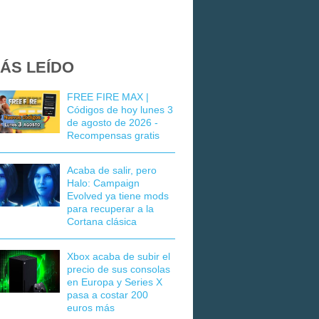
ÁS LEÍDO
FREE FIRE MAX |
Códigos de hoy lunes 3
de agosto de 2026 -
Recompensas gratis
Acaba de salir, pero
Halo: Campaign
Evolved ya tiene mods
para recuperar a la
Cortana clásica
Xbox acaba de subir el
precio de sus consolas
en Europa y Series X
pasa a costar 200
euros más