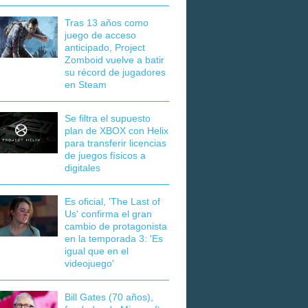
Tras 13 años como
juego de acceso
anticipado, Project
Zomboid vuelve a batir
su récord de jugadores
en Steam
Se filtra el supuesto
plan de XBOX con Helix
para transferir licencias
de juegos físicos a
digitales
Es oficial, 'The Last of
Us' confirma el gran
cambio de protagonista
en la temporada 3: 'Es
igual que en el
videojuego'
Bill Gates (70 años),