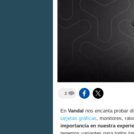
2
En
Vandal
nos encanta probar di
tarjetas gráficas
, monitores, rato
importancia en nuestra experi
tenemos variantes para todos lo