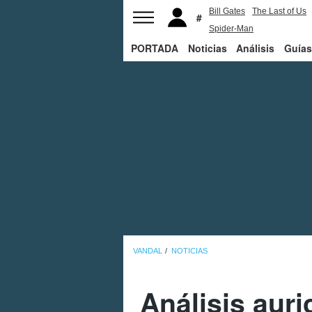
Bill Gates
The Last of Us
Spider-Man
PORTADA
Noticias
Análisis
Guías
VANDAL
NOTICIAS
Análisis auri