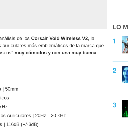
LO M
análisis de los
Corsair Void Wireless V2
, la
os auriculares más emblemáticos de la marca que
cascos"
muy cómodos y con una muy buena
es | 50mm
ricos
 kHz
os Auriculares | 20Hz - 20 kHz
es | 116dB (+/-3dB)