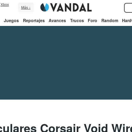
Xbox
Más ↓
Juegos
Reportajes
Avances
Trucos
Foro
Random
Hard
culares Corsair Void Wir