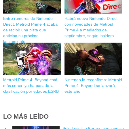
Entre rumores de Nintendo
Habrá nuevo Nintendo Direct
Direct, Metroid Prime 4 acaba
con novedades de Metroid
de recibir una pista que
Prime 4 a mediados de
anticipa su próximo
septiembre, según insiders
lanzamiento
Metroid Prime 4: Beyond está
Nintendo lo reconfirma: Metroid
más cerca: ya ha pasado la
Prime 4: Beyond se lanzará
clasificación por edades ESRB
este año
LO MÁS LEÍDO
Solo Leveling Karma mantiene su