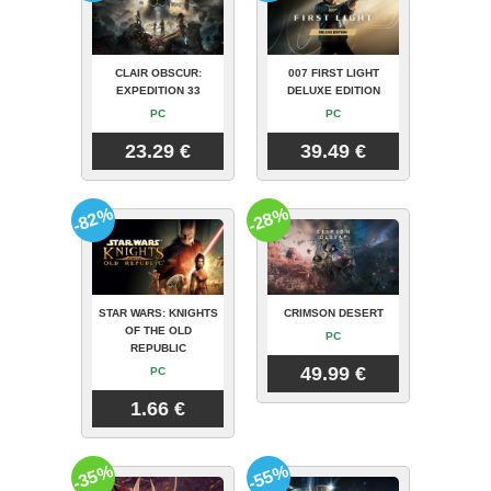
CLAIR OBSCUR:
007 FIRST LIGHT
EXPEDITION 33
DELUXE EDITION
PC
PC
23.29 €
39.49 €
-82%
-28%
STAR WARS: KNIGHTS
CRIMSON DESERT
OF THE OLD
PC
REPUBLIC
49.99 €
PC
1.66 €
-35%
-55%