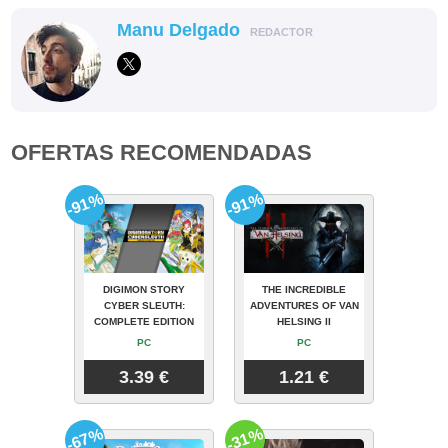
Manu Delgado
REDACTOR
OFERTAS RECOMENDADAS
-91%
-91%
DIGIMON STORY
THE INCREDIBLE
CYBER SLEUTH:
ADVENTURES OF VAN
COMPLETE EDITION
HELSING II
PC
PC
3.39 €
1.21 €
-67%
-31%