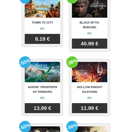
TOWN TO CITY
BLACK MYTH:
WUKONG
PC
PC
8.19 €
40.99 €
-53%
-38%
AVATAR: FRONTIERS
HOLLOW KNIGHT:
OF PANDORA
SILKSONG
PC
PC
13.99 €
11.99 €
-53%
-50%