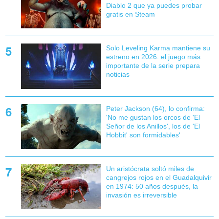
Diablo 2 que ya puedes probar
gratis en Steam
Solo Leveling Karma mantiene su
estreno en 2026: el juego más
importante de la serie prepara
noticias
Peter Jackson (64), lo confirma:
'No me gustan los orcos de 'El
Señor de los Anillos', los de 'El
Hobbit' son formidables'
Un aristócrata soltó miles de
cangrejos rojos en el Guadalquivir
en 1974: 50 años después, la
invasión es irreversible