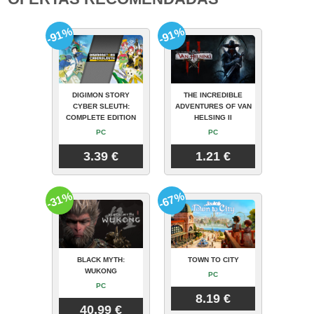
-91%
-91%
DIGIMON STORY
THE INCREDIBLE
CYBER SLEUTH:
ADVENTURES OF VAN
COMPLETE EDITION
HELSING II
PC
PC
3.39 €
1.21 €
-31%
-67%
BLACK MYTH:
TOWN TO CITY
WUKONG
PC
PC
8.19 €
40.99 €