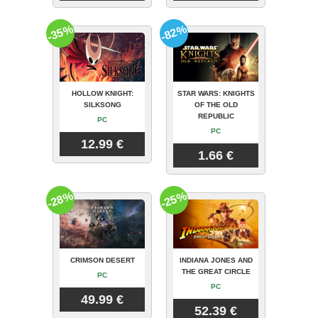
-35%
-82%
HOLLOW KNIGHT:
STAR WARS: KNIGHTS
SILKSONG
OF THE OLD
REPUBLIC
PC
PC
12.99 €
1.66 €
-28%
-25%
CRIMSON DESERT
INDIANA JONES AND
THE GREAT CIRCLE
PC
PC
49.99 €
52.39 €