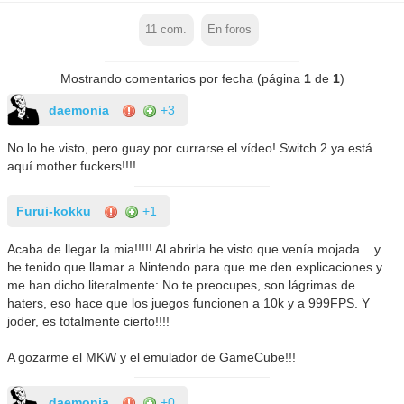
11
com.
En foros
Mostrando comentarios por fecha (página
1
de
1
)
daemonia
+3
No lo he visto, pero guay por currarse el vídeo! Switch 2 ya está
aquí mother fuckers!!!!
Furui-kokku
+1
Acaba de llegar la mia!!!!! Al abrirla he visto que venía mojada... y
he tenido que llamar a Nintendo para que me den explicaciones y
me han dicho literalmente: No te preocupes, son lágrimas de
haters, eso hace que los juegos funcionen a 10k y a 999FPS. Y
joder, es totalmente cierto!!!!
A gozarme el MKW y el emulador de GameCube!!!
daemonia
+0