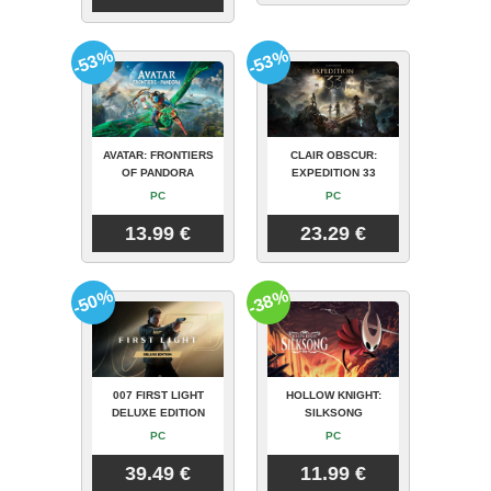
-53%
-53%
AVATAR: FRONTIERS
CLAIR OBSCUR:
OF PANDORA
EXPEDITION 33
PC
PC
13.99 €
23.29 €
-50%
-38%
007 FIRST LIGHT
HOLLOW KNIGHT:
DELUXE EDITION
SILKSONG
PC
PC
39.49 €
11.99 €