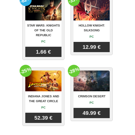
STAR WARS: KNIGHTS
HOLLOW KNIGHT:
OF THE OLD
SILKSONG
REPUBLIC
PC
PC
12.99 €
1.66 €
-25%
-28%
INDIANA JONES AND
CRIMSON DESERT
THE GREAT CIRCLE
PC
PC
49.99 €
52.39 €