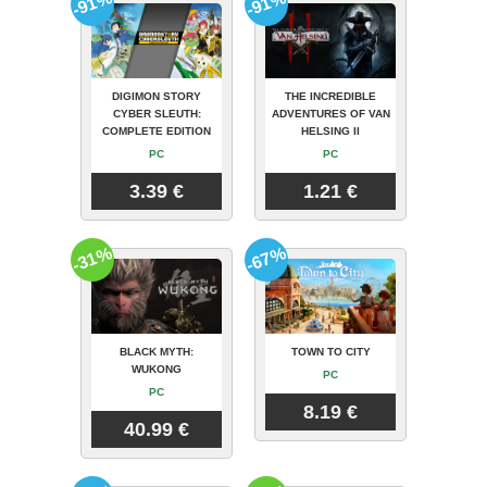
-91%
-91%
DIGIMON STORY
THE INCREDIBLE
CYBER SLEUTH:
ADVENTURES OF VAN
COMPLETE EDITION
HELSING II
PC
PC
3.39 €
1.21 €
-31%
-67%
BLACK MYTH:
TOWN TO CITY
WUKONG
PC
PC
8.19 €
40.99 €