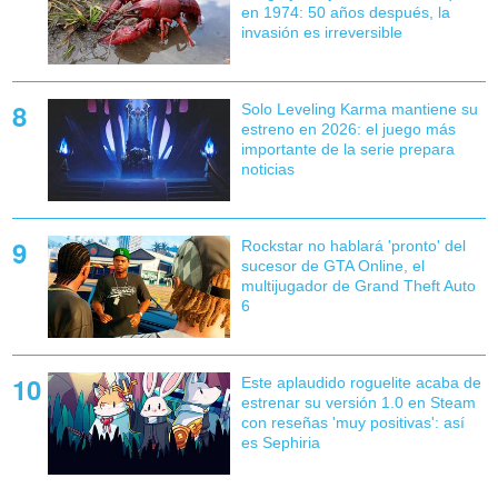
en 1974: 50 años después, la
invasión es irreversible
Solo Leveling Karma mantiene su
estreno en 2026: el juego más
importante de la serie prepara
noticias
Rockstar no hablará 'pronto' del
sucesor de GTA Online, el
multijugador de Grand Theft Auto
6
Este aplaudido roguelite acaba de
estrenar su versión 1.0 en Steam
con reseñas 'muy positivas': así
es Sephiria