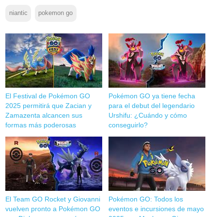
niantic
pokemon go
El Festival de Pokémon GO
Pokémon GO ya tiene fecha
2025 permitirá que Zacian y
para el debut del legendario
Zamazenta alcancen sus
Urshifu: ¿Cuándo y cómo
formas más poderosas
conseguirlo?
El Team GO Rocket y Giovanni
Pokémon GO: Todos los
vuelven pronto a Pokémon GO
eventos e incursiones de mayo