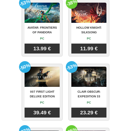
-53%
-38%
AVATAR: FRONTIERS
HOLLOW KNIGHT:
OF PANDORA
SILKSONG
PC
PC
13.99 €
11.99 €
-50%
-53%
007 FIRST LIGHT
CLAIR OBSCUR:
DELUXE EDITION
EXPEDITION 33
PC
PC
39.49 €
23.29 €
-82%
-35%