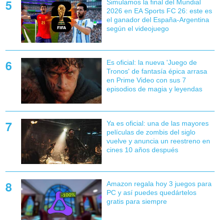
Simulamos la final del Mundial
2026 en EA Sports FC 26: este es
el ganador del España-Argentina
según el videojuego
Es oficial: la nueva 'Juego de
Tronos' de fantasía épica arrasa
en Prime Video con sus 7
episodios de magia y leyendas
Ya es oficial: una de las mayores
películas de zombis del siglo
vuelve y anuncia un reestreno en
cines 10 años después
Amazon regala hoy 3 juegos para
PC y así puedes quedártelos
gratis para siempre