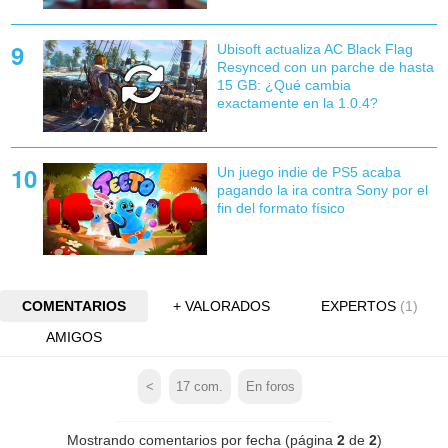
Ubisoft actualiza AC Black Flag
Resynced con un parche de hasta
15 GB: ¿Qué cambia
exactamente en la 1.0.4?
Un juego indie de PS5 acaba
pagando la ira contra Sony por el
fin del formato físico
COMENTARIOS
+ VALORADOS
EXPERTOS
(1)
AMIGOS
<
17
com.
En foros
Mostrando comentarios por fecha (página
2
de
2
)