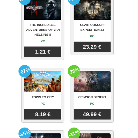
THE INCREDIBLE
CLAIR OBSCUR:
ADVENTURES OF VAN
EXPEDITION 33
HELSING II
PC
PC
23.29 €
1.21 €
-67%
-28%
TOWN TO CITY
CRIMSON DESERT
PC
PC
8.19 €
49.99 €
-55%
-31%