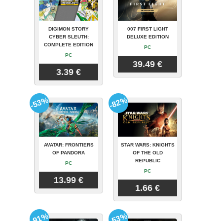
DIGIMON STORY
007 FIRST LIGHT
CYBER SLEUTH:
DELUXE EDITION
COMPLETE EDITION
PC
PC
39.49 €
3.39 €
-53%
-82%
AVATAR: FRONTIERS
STAR WARS: KNIGHTS
OF PANDORA
OF THE OLD
REPUBLIC
PC
PC
13.99 €
1.66 €
-91%
-53%