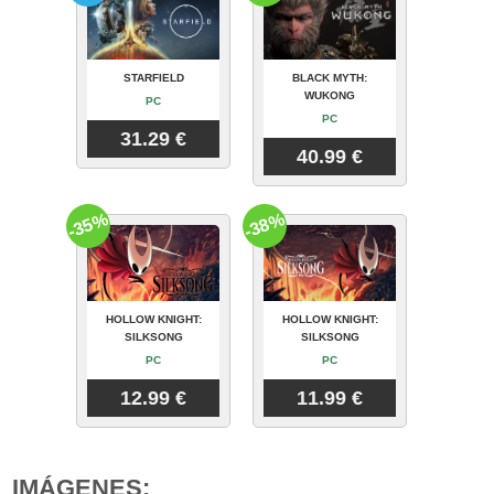
STARFIELD
BLACK MYTH:
WUKONG
PC
PC
31.29 €
40.99 €
-35%
-38%
HOLLOW KNIGHT:
HOLLOW KNIGHT:
SILKSONG
SILKSONG
PC
PC
12.99 €
11.99 €
IMÁGENES: