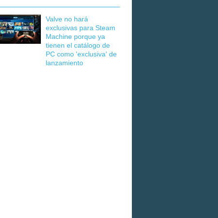
Valve no hará
exclusivas para Steam
Machine porque ya
tienen el catálogo de
PC como 'exclusiva' de
lanzamiento