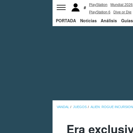
PlayStation
Mundial 2026
PlayStation 6
Dive or Die
PORTADA
Noticias
Análisis
Guías
VANDAL
JUEGOS
ALIEN: ROGUE INCURSION
Era exclusi