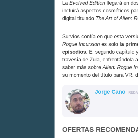
La
Evolved Edition
llegará en do
incluirá aspectos cosméticos pa
digital titulado
The Art of Alien: 
Survios confía en que esta versi
Rogue Incursion
es solo
la prim
episodios
. El segundo capítulo 
travesía de Zula, enfrentándola
saber más sobre
Alien: Rogue I
su momento del título para VR, 
Jorge Cano
RED
OFERTAS RECOMEND