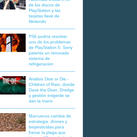
de los discos de
PlayStation y las
tarjetas llave de
Nintendo
PS6 podría resolver
uno de los problemas
de PlayStation 5: Sony
patenta un renovado
sistema de
refrigeración
Análisis Dive or Die -
Children of Rain, donde
Dave the Diver, Dredge
y gestión exigente se
dan la mano
Marruecos cambia de
estrategia: drones y
biopesticidas para
frenar la plaga que