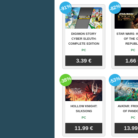
-91%
-82%
DIGIMON STORY
STAR WARS: 
CYBER SLEUTH:
OF THE 
COMPLETE EDITION
REPUBL
PC
PC
3.39 €
1.66
-38%
-53%
HOLLOW KNIGHT:
AVATAR: FRO
SILKSONG
OF PAND
PC
PC
11.99 €
13.99