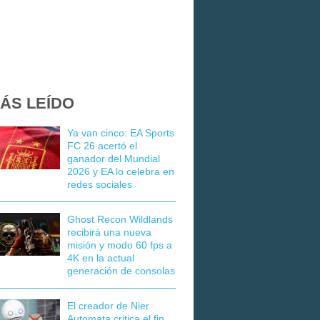
ÁS LEÍDO
Ya van cinco: EA Sports
FC 26 acertó el
ganador del Mundial
2026 y EA lo celebra en
redes sociales
Ghost Recon Wildlands
recibirá una nueva
misión y modo 60 fps a
4K en la actual
generación de consolas
El creador de Nier
Automata critica el fin