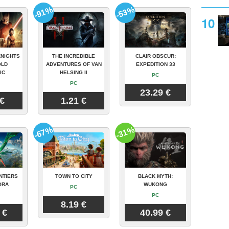
-91%
-53%
KNIGHTS
THE INCREDIBLE
CLAIR OBSCUR:
OLD
ADVENTURES OF VAN
EXPEDITION 33
IC
HELSING II
PC
PC
23.29 €
 €
1.21 €
-67%
-31%
NTIERS
TOWN TO CITY
BLACK MYTH:
ORA
WUKONG
PC
PC
8.19 €
 €
40.99 €