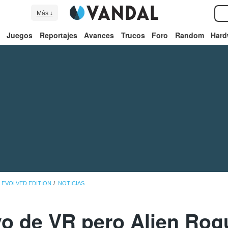
Más ↓
Juegos
Reportajes
Avances
Trucos
Foro
Random
Hard
 EVOLVED EDITION
NOTICIAS
vo de VR pero Alien Rog