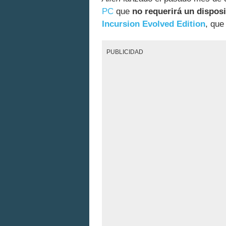
PC
que
no requerirá un disposi
Incursion Evolved Edition
, que
PUBLICIDAD