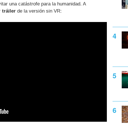
vitar una catástrofe para la humanidad. A
r
tráiler
de la versión sin VR: