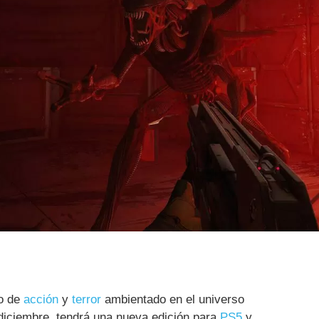
go de
acción
y
terror
ambientado en el universo
iciembre, tendrá una nueva edición para
PS5
y