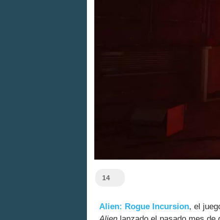
14
Alien: Rogue Incursion
, el jue
Alien
lanzado el pasado mes de d