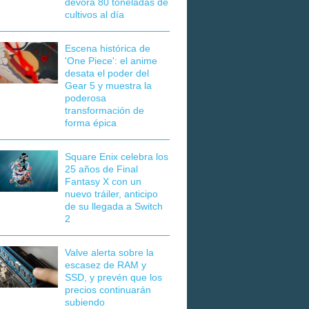
devora 80 toneladas de
cultivos al día
Escena histórica de
'One Piece': el anime
desata el poder del
Gear 5 y muestra la
poderosa
transformación de
forma épica
Square Enix celebra los
25 años de Final
Fantasy X con un
nuevo tráiler, anticipo
de su llegada a Switch
2
Valve alerta sobre la
escasez de RAM y
SSD, y prevén que los
precios continuarán
subiendo