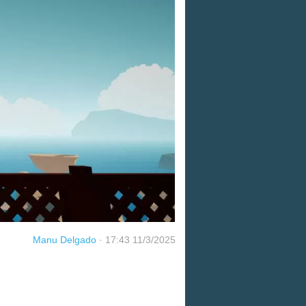
Manu Delgado
·
17:43 11/3/2025