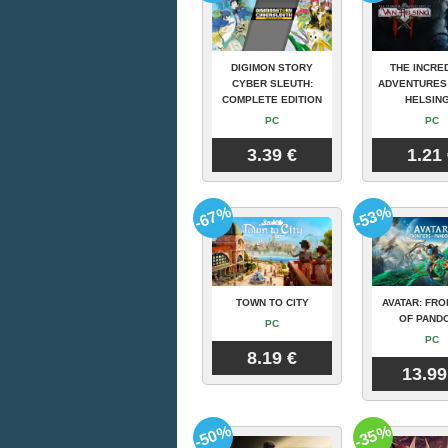
DIGIMON STORY
THE INCRE
CYBER SLEUTH:
ADVENTURES
COMPLETE EDITION
HELSING
PC
PC
3.39 €
1.21
-67%
-53%
TOWN TO CITY
AVATAR: FRO
OF PAND
PC
PC
8.19 €
13.99
-50%
-35%