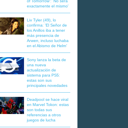
of Tomorrow': 'No será
exactamente el mismo'
Liv Tyler (49), lo
confirma: 'El Señor de
los Anillos iba a tener
más presencia de
Arwen, incluso luchaba
en el Abismo de Helm'
Sony lanza la beta de
una nueva
actualización de
sistema para PS5:
estas son sus
principales novedades
Deadpool se hace viral
en Marvel Tokon: estas
son todas sus
referencias a otros
juegos de lucha