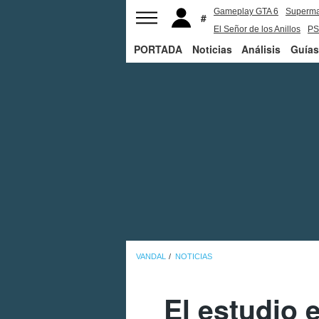
Gameplay GTA 6
Superm
El Señor de los Anillos
PS
PORTADA
Noticias
Análisis
Guías
VANDAL
NOTICIAS
El estudio