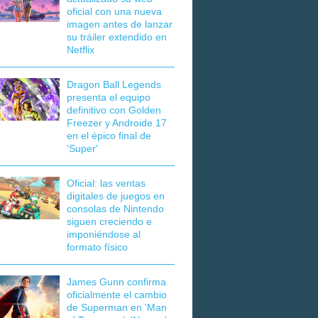
oficial con una nueva
imagen antes de lanzar
su tráiler extendido en
Netflix
Dragon Ball Legends
presenta el equipo
definitivo con Golden
Freezer y Androide 17
en el épico final de
'Super'
Oficial: las ventas
digitales de juegos en
consolas de Nintendo
siguen creciendo e
imponiéndose al
formato físico
James Gunn confirma
oficialmente el cambio
de Superman en 'Man