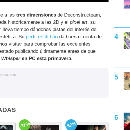
je a las
tres dimensiones
de Deconstructeam,
ada históricamente a las 2D y el
pixel art
, su
r
lleva tiempo dándonos pistas del interés del
estética. Su
perfil en itch.io
da buena cuenta de
mos visitar para comprobar las excelentes
stado publicando últimamente antes de que
 Whisper
en PC esta primavera
.
REDACTOR
ADAS
-31%
-82%