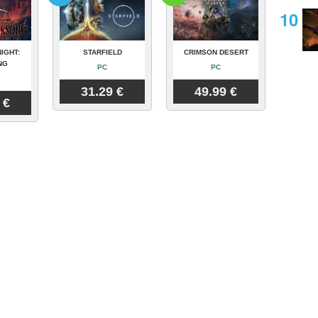
IGHT:
STARFIELD
CRIMSON DESERT
NG
PC
PC
31.29 €
49.99 €
 €