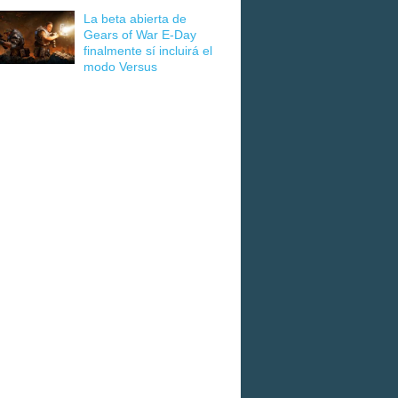
La beta abierta de
Gears of War E-Day
finalmente sí incluirá el
modo Versus