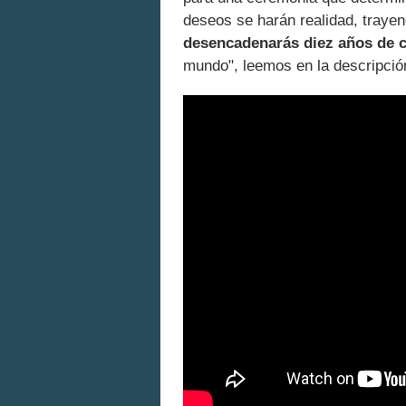
deseos se harán realidad, traye
desencadenarás diez años de 
mundo", leemos en la descripción