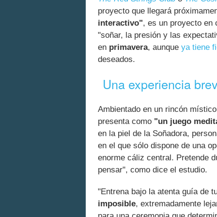
proyecto que llegará próximame
interactivo"
, es un proyecto en
"soñar, la presión y las expectat
en
primavera
, aunque
ya tiene 
deseados.
Una experiencia brev
Ambientado en un rincón místico
presenta como
"un juego medit
en la piel de la Soñadora, person
en el que sólo dispone de una op
enorme cáliz central. Pretende 
pensar", como dice el estudio.
"Entrena bajo la atenta guía de 
imposible
, extremadamente lejan
para una ceremonia que determina