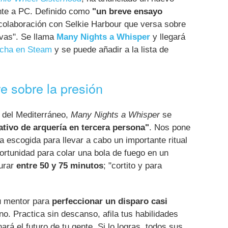
nte a PC. Definido como
"un breve ensayo
 colaboración con Selkie Harbour que versa sobre
ivas". Se llama
Many Nights a Whisper
y llegará
ficha en Steam
y se puede añadir a la lista de
e sobre la presión
 del Mediterráneo,
Many Nights a Whisper
se
ativo de arquería en tercera persona"
. Nos pone
a escogida para llevar a cabo un importante ritual
ortunidad para colar una bola de fuego en un
durar
entre 50 y 75 minutos
; "cortito y para
tu mentor para
perfeccionar un disparo casi
o. Practica sin descanso, afila tus habilidades
rá el futuro de tu gente. Si lo logras, todos sus