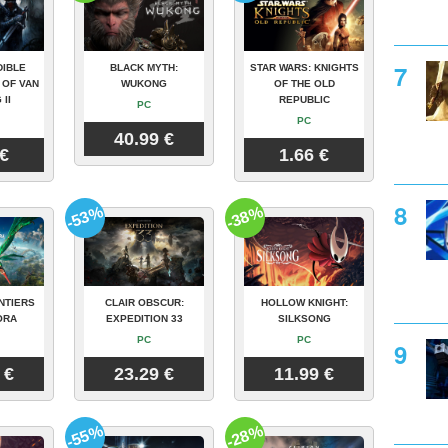
DIBLE
BLACK MYTH:
STAR WARS: KNIGHTS
 OF VAN
WUKONG
OF THE OLD
 II
REPUBLIC
PC
PC
40.99 €
 €
1.66 €
-53%
-38%
NTIERS
CLAIR OBSCUR:
HOLLOW KNIGHT:
ORA
EXPEDITION 33
SILKSONG
PC
PC
 €
23.29 €
11.99 €
-55%
-28%