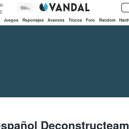
an
Más ↓
5
Juegos
Reportajes
Avances
Trucos
Foro
Random
Hard
 español Deconstructeam