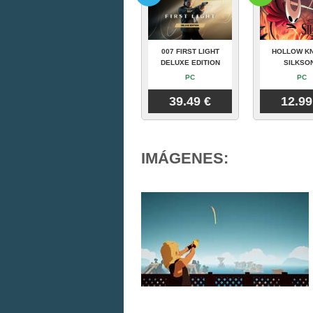
007 FIRST LIGHT
HOLLOW KN
DELUXE EDITION
SILKSO
PC
PC
39.49 €
12.99
IMÁGENES: