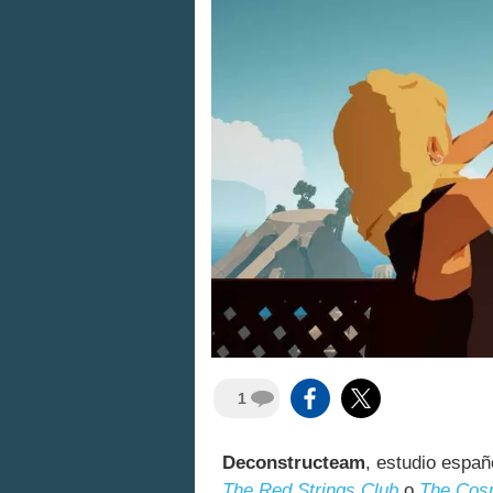
1
Deconstructeam
, estudio espa
The Red Strings Club
o
The Cos