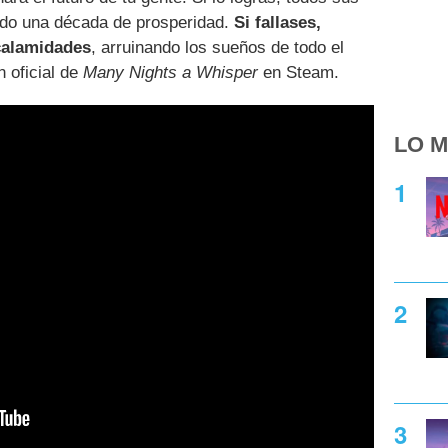
ndo una década de prosperidad.
Si fallases,
calamidades
, arruinando los sueños de todo el
 oficial de
Many Nights a Whisper
en Steam.
LO M