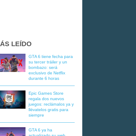
ÁS LEÍDO
GTA 6 tiene fecha para
su tercer tráiler y un
bombazo: será
exclusivo de Netflix
durante 6 horas
Epic Games Store
regala dos nuevos
juegos: reclámalos ya y
llévatelos gratis para
siempre
GTA 6 ya ha
actualizado su web