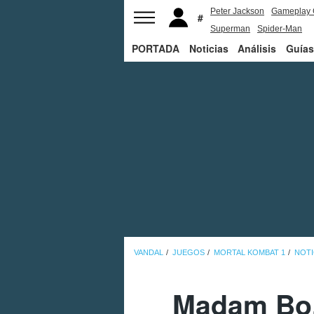
Peter Jackson
Gameplay 
Superman
Spider-Man
PORTADA
Noticias
Análisis
Guías
VANDAL
JUEGOS
MORTAL KOMBAT 1
NOTI
Madam Bo,