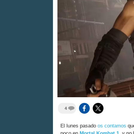
4
El lunes pasado
os contamos
qu
poco en
Mortal Kombat 1
, y no