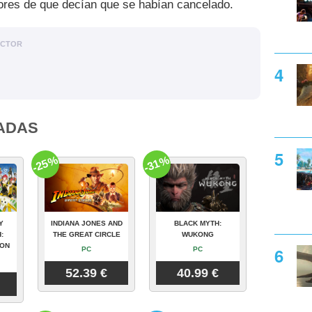
ores de que decían que se habían cancelado.
ACTOR
ADAS
-25%
-31%
Y
INDIANA JONES AND
BLACK MYTH:
:
THE GREAT CIRCLE
WUKONG
ION
PC
PC
52.39 €
40.99 €