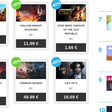
-38%
-82%
Y
HOLLOW KNIGHT:
STAR WARS: KNIGHTS
SILKSONG
OF THE OLD
REPUBLIC
PC
PC
11.99 €
1.66 €
-28%
-68%
T:
CRIMSON DESERT
LIES OF P
PC
PC
49.99 €
18.69 €