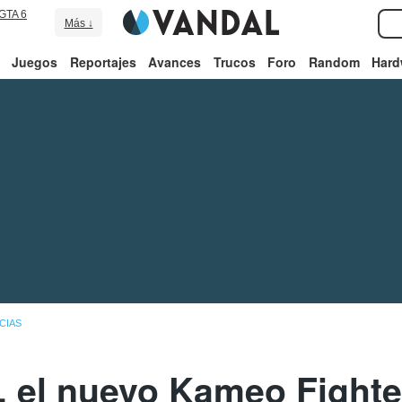
GTA 6
Más ↓
Juegos
Reportajes
Avances
Trucos
Foro
Random
Hard
CIAS
 el nuevo Kameo Fighter