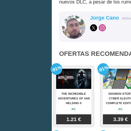
nuevos DLC, a pesar de los rum
Jorge Cano
RED
OFERTAS RECOMEND
-91%
-91%
THE INCREDIBLE
DIGIMON STOR
ADVENTURES OF VAN
CYBER SLEUTH
HELSING II
COMPLETE EDIT
PC
PC
1.21 €
3.39 €