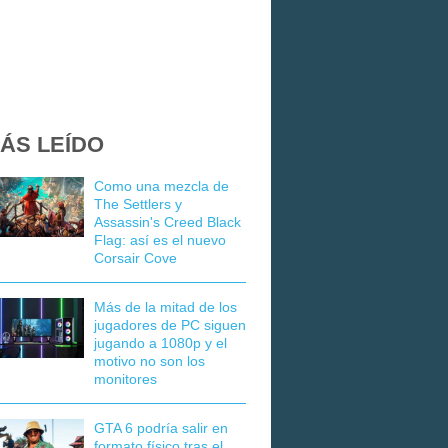
ÁS LEÍDO
Como una mezcla de
The Settlers y
Assassin's Creed Black
Flag: así es el nuevo
Corsair Cove
Más de la mitad de los
jugadores de PC siguen
jugando a 1080p y el
motivo no son los
monitores
GTA 6 podría salir en
formato físico tras el