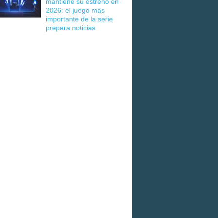
mantiene su estreno en
2026: el juego más
importante de la serie
prepara noticias