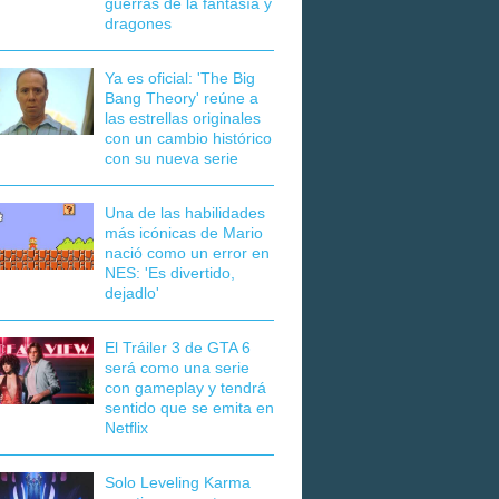
guerras de la fantasía y
dragones
Ya es oficial: 'The Big
Bang Theory' reúne a
las estrellas originales
con un cambio histórico
con su nueva serie
Una de las habilidades
más icónicas de Mario
nació como un error en
NES: 'Es divertido,
dejadlo'
El Tráiler 3 de GTA 6
será como una serie
con gameplay y tendrá
sentido que se emita en
Netflix
Solo Leveling Karma