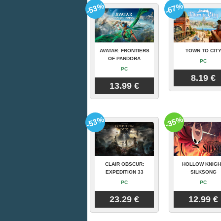
-53%
-67%
AVATAR: FRONTIERS
TOWN TO CIT
OF PANDORA
PC
PC
8.19 €
13.99 €
-53%
-35%
CLAIR OBSCUR:
HOLLOW KNIGH
EXPEDITION 33
SILKSONG
PC
PC
23.29 €
12.99 €