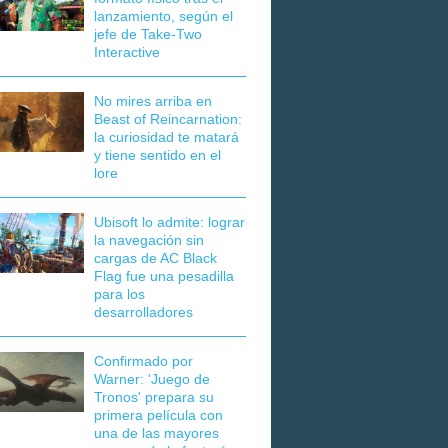
lanzamiento, según el
jefe de Take-Two
Interactive
No mires arriba en
Beast of Reincarnation:
la curiosidad te matará
y tiene sentido en el
lore
Ubisoft lo admite: lograr
la navegación sin
cargas de AC Black
Flag fue una pesadilla
para los
desarrolladores
Confirmado por
Warner: 'Juego de
Tronos' prepara su
primera película con
una de las mayores