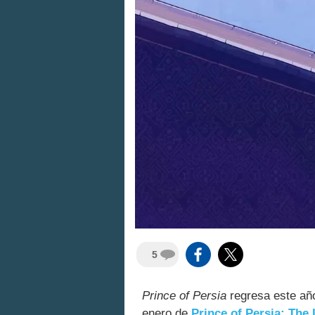
5
Prince of Persia
regresa este año
enero de
Prince of Persia: The