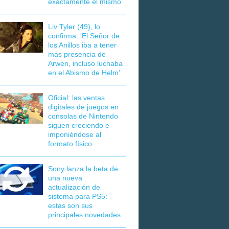
exactamente el mismo'
Liv Tyler (49), lo
confirma: 'El Señor de
los Anillos iba a tener
más presencia de
Arwen, incluso luchaba
en el Abismo de Helm'
Oficial: las ventas
digitales de juegos en
consolas de Nintendo
siguen creciendo e
imponiéndose al
formato físico
Sony lanza la beta de
una nueva
actualización de
sistema para PS5:
estas son sus
principales novedades