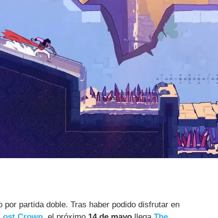
 por partida doble. Tras haber podido disfrutar en
 Lost Crown
, el próximo
14 de mayo
llega
The