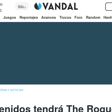
an
Más ↓
5
Juegos
Reportajes
Avances
Trucos
Foro
Random
Hard
ERSIA
NOTICIAS
enidos tendrá The Rogue