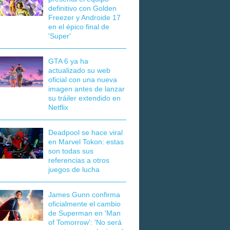
definitivo con Golden
Freezer y Androide 17
en el épico final de
'Super'
GTA 6 ya ha
actualizado su web
oficial con una nueva
imagen antes de lanzar
su tráiler extendido en
Netflix
Deadpool se hace viral
en Marvel Tokon: estas
son todas sus
referencias a otros
juegos de lucha
James Gunn confirma
oficialmente el cambio
de Superman en 'Man
of Tomorrow': 'No será