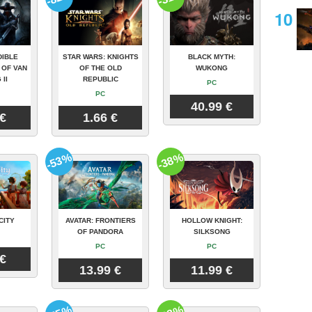
DIBLE
STAR WARS: KNIGHTS
BLACK MYTH:
 OF VAN
OF THE OLD
WUKONG
 II
REPUBLIC
PC
PC
40.99 €
 €
1.66 €
-53%
-38%
CITY
AVATAR: FRONTIERS
HOLLOW KNIGHT:
OF PANDORA
SILKSONG
PC
PC
 €
13.99 €
11.99 €