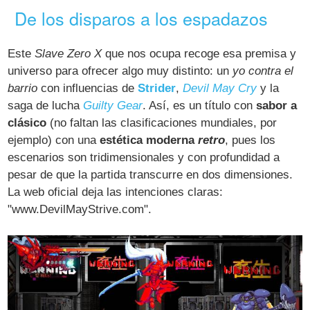
De los disparos a los espadazos
Este
Slave Zero X
que nos ocupa recoge esa premisa y
universo para ofrecer algo muy distinto: un
yo contra el
barrio
con influencias de
Strider
,
Devil May Cry
y la
saga de lucha
Guilty Gear
. Así, es un título con
sabor a
clásico
(no faltan las clasificaciones mundiales, por
ejemplo) con una
estética moderna
retro
, pues los
escenarios son tridimensionales y con profundidad a
pesar de que la partida transcurre en dos dimensiones.
La web oficial deja las intenciones claras:
"www.DevilMayStrive.com".