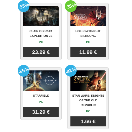
-53%
-38%
CLAIR OBSCUR:
HOLLOW KNIGHT:
EXPEDITION 33
SILKSONG
PC
PC
23.29 €
11.99 €
-55%
-82%
STARFIELD
STAR WARS: KNIGHTS
OF THE OLD
PC
REPUBLIC
31.29 €
PC
1.66 €