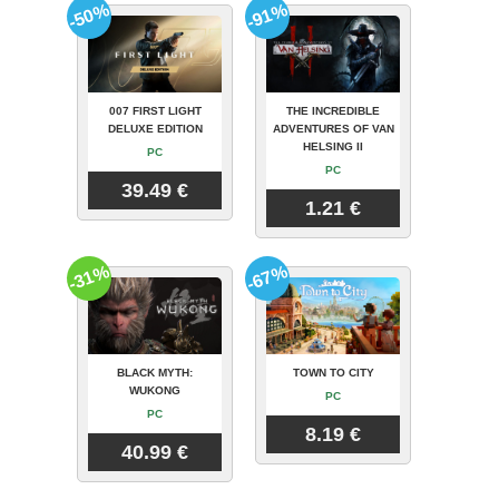
-50%
-91%
007 FIRST LIGHT
THE INCREDIBLE
DELUXE EDITION
ADVENTURES OF VAN
HELSING II
PC
PC
39.49 €
1.21 €
-31%
-67%
BLACK MYTH:
TOWN TO CITY
WUKONG
PC
PC
8.19 €
40.99 €