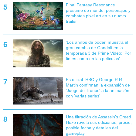
Final Fantasy Resonance
presume de mundo, personajes y
combates pixel art en su nuevo
tráiler
'Los anillos de poder' muestra el
gran cambio de Gandalf en la
temporada 3 de Prime Video: 'Por
fin es como en las películas'
Es oficial: HBO y George R.R.
Martin confirman la expansión de
'Juego de Tronos' a la animación
con 'varias series'
Una filtración de Assassin's Creed
Hexe revela sus ediciones, precio,
posible fecha y detalles del
gameplay