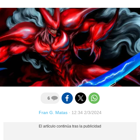
6
Fran G. Matas
·
12:34 2/3/2024