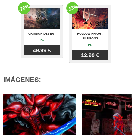
-28%
-35%
CRIMSON DESERT
HOLLOW KNIGHT:
SILKSONG
PC
PC
49.99 €
12.99 €
IMÁGENES: