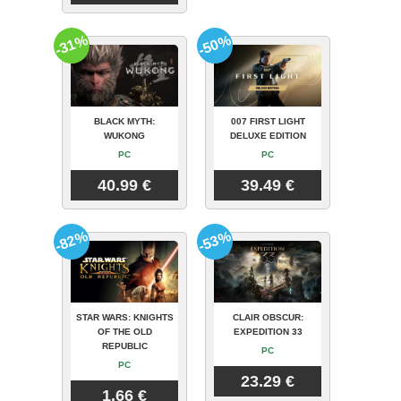
-31%
-50%
BLACK MYTH:
007 FIRST LIGHT
WUKONG
DELUXE EDITION
PC
PC
40.99 €
39.49 €
-82%
-53%
STAR WARS: KNIGHTS
CLAIR OBSCUR:
OF THE OLD
EXPEDITION 33
REPUBLIC
PC
PC
23.29 €
1.66 €