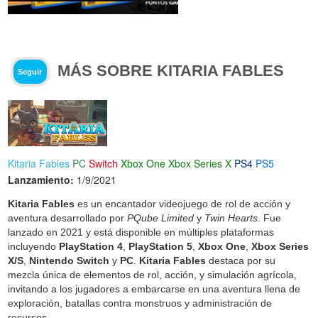
MÁS SOBRE KITARIA FABLES
Seguir
Kitaria Fables
PC
Switch
Xbox One
Xbox Series X
PS4
PS5
Lanzamiento:
1/9/2021
Kitaria Fables
es un encantador videojuego de rol de acción y
aventura desarrollado por
PQube Limited
y
Twin Hearts
. Fue
lanzado en 2021 y está disponible en múltiples plataformas
incluyendo
PlayStation 4
,
PlayStation 5
,
Xbox One
,
Xbox Series
X/S
,
Nintendo Switch
y
PC
.
Kitaria Fables
destaca por su
mezcla única de elementos de rol, acción, y simulación agrícola,
invitando a los jugadores a embarcarse en una aventura llena de
exploración, batallas contra monstruos y administración de
recursos.