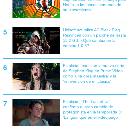
Netflix, a las pocas semanas de
su lanzamiento
Ubisoft actualiza AC Black Flag
Resynced con un parche de hasta
15,2 GB: ¿Qué cambia en la
versión 1.0.6?
Es oficial: bautizan la nueva serie
de Stephen King en Prime Video
como 'una obra maestra' y la
'reinvención de un clásico'
Es oficial, 'The Last of Us'
confirma el gran cambio de
protagonista en la temporada 3:
'Es igual que en el videojuego'