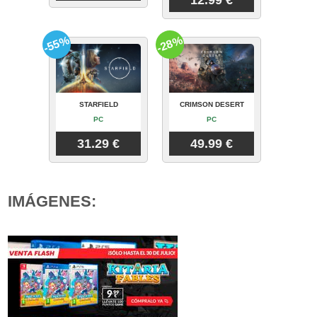
12.99 €
-55%
-28%
STARFIELD
CRIMSON DESERT
PC
PC
31.29 €
49.99 €
IMÁGENES: