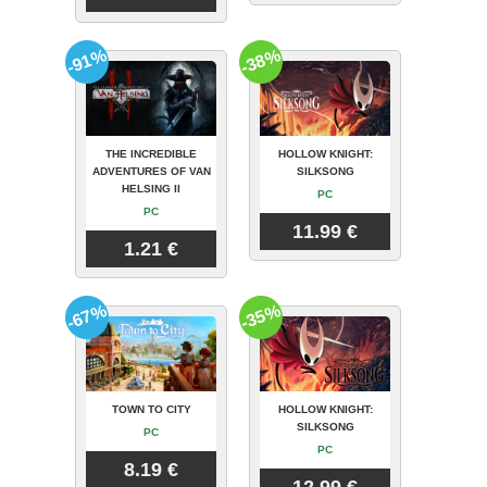
-91%
-38%
THE INCREDIBLE
HOLLOW KNIGHT:
ADVENTURES OF VAN
SILKSONG
HELSING II
PC
PC
11.99 €
1.21 €
-67%
-35%
TOWN TO CITY
HOLLOW KNIGHT:
SILKSONG
PC
PC
8.19 €