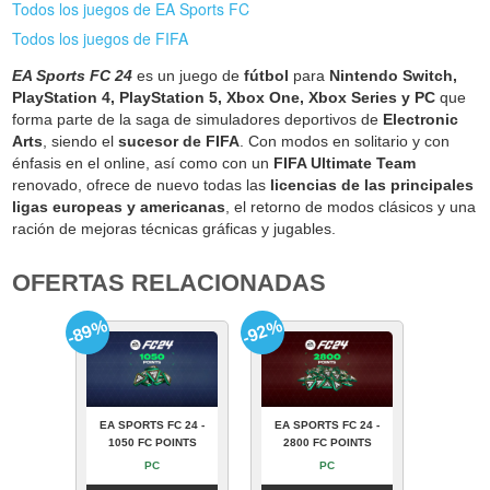
Todos los juegos de EA Sports FC
Todos los juegos de FIFA
EA Sports FC 24
es un juego de
fútbol
para
Nintendo Switch,
PlayStation 4, PlayStation 5, Xbox One, Xbox Series y PC
que
forma parte de la saga de simuladores deportivos de
Electronic
Arts
, siendo el
sucesor de FIFA
. Con modos en solitario y con
énfasis en el online, así como con un
FIFA Ultimate Team
renovado, ofrece de nuevo todas las
licencias de las principales
ligas europeas y americanas
, el retorno de modos clásicos y una
ración de mejoras técnicas gráficas y jugables.
OFERTAS RELACIONADAS
-89%
-92%
EA SPORTS FC 24 -
EA SPORTS FC 24 -
1050 FC POINTS
2800 FC POINTS
PC
PC