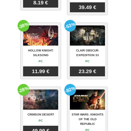
8.19 €
39.49 €
-38%
-53%
HOLLOW KNIGHT:
CLAIR OBSCUR:
SILKSONG
EXPEDITION 33
PC
PC
11.99 €
23.29 €
-28%
-82%
CRIMSON DESERT
STAR WARS: KNIGHTS
OF THE OLD
PC
REPUBLIC
49.99 €
PC