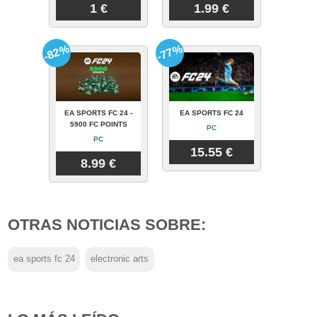
1 €
1.99 €
-82%
-77%
EA SPORTS FC 24 -
EA SPORTS FC 24
5900 FC POINTS
PC
PC
15.55 €
8.99 €
OTRAS NOTICIAS SOBRE:
ea sports fc 24
electronic arts