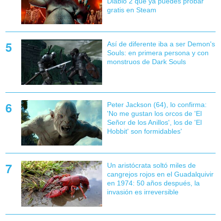
Diablo 2 que ya puedes probar
gratis en Steam
Así de diferente iba a ser Demon's
Souls: en primera persona y con
monstruos de Dark Souls
Peter Jackson (64), lo confirma:
'No me gustan los orcos de 'El
Señor de los Anillos', los de 'El
Hobbit' son formidables'
Un aristócrata soltó miles de
cangrejos rojos en el Guadalquivir
en 1974: 50 años después, la
invasión es irreversible