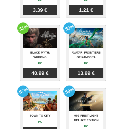
PC
PC
3.39 €
1.21 €
-31%
-53%
BLACK MYTH:
AVATAR: FRONTIERS
WUKONG
OF PANDORA
PC
PC
40.99 €
13.99 €
-67%
-50%
TOWN TO CITY
007 FIRST LIGHT
DELUXE EDITION
PC
PC