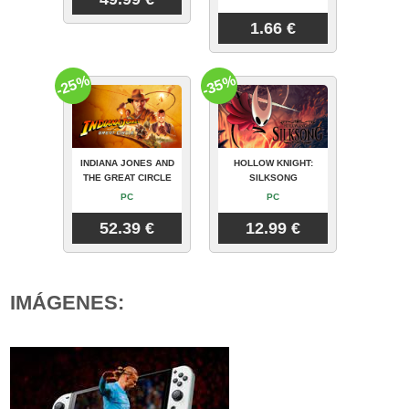
1.66 €
-25%
-35%
INDIANA JONES AND
HOLLOW KNIGHT:
THE GREAT CIRCLE
SILKSONG
PC
PC
52.39 €
12.99 €
IMÁGENES: