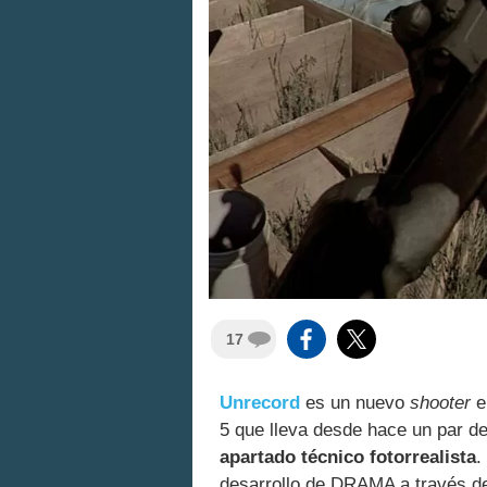
17
Unrecord
es un nuevo
shooter
e
5 que lleva desde hace un par d
apartado técnico fotorrealista
.
desarrollo de DRAMA a través 