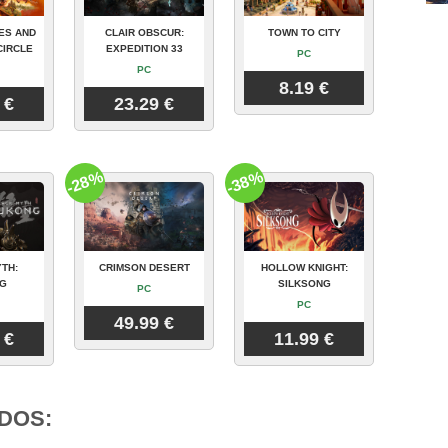
ES AND
CLAIR OBSCUR:
TOWN TO CITY
CIRCLE
EXPEDITION 33
PC
PC
8.19 €
 €
23.29 €
-28%
-38%
TH:
CRIMSON DESERT
HOLLOW KNIGHT:
G
SILKSONG
PC
PC
49.99 €
 €
11.99 €
DOS: