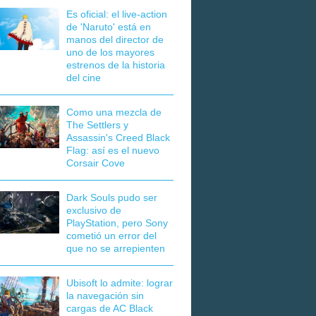
Es oficial: el live-action
de 'Naruto' está en
manos del director de
uno de los mayores
estrenos de la historia
del cine
Como una mezcla de
The Settlers y
Assassin's Creed Black
Flag: así es el nuevo
Corsair Cove
Dark Souls pudo ser
exclusivo de
PlayStation, pero Sony
cometió un error del
que no se arrepienten
Ubisoft lo admite: lograr
la navegación sin
cargas de AC Black