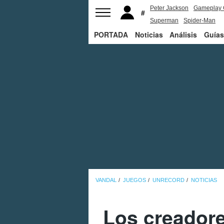
Peter Jackson
Gameplay 
Superman
Spider-Man
PORTADA
Noticias
Análisis
Guías
VANDAL
JUEGOS
UNRECORD
NOTICIAS
Los creadore