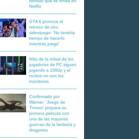
sentido que se emita en
Netflix
GTA 6 provoca el
retraso de otro
videojuego: 'No tendría
tiempo de hacerlo
mientras juego'
Más de la mitad de los
jugadores de PC siguen
jugando a 1080p y el
motivo no son los
monitores
Confirmado por
Warner: 'Juego de
Tronos' prepara su
primera película con
una de las mayores
guerras de la fantasía y
dragones