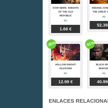
STAR WARS: KNIGHTS
INDIANA JON
OF THE OLD
THE GREAT 
REPUBLIC
PC
PC
52.39
1.66 €
-35%
-31%
HOLLOW KNIGHT:
BLACK MY
SILKSONG
WUKON
PC
PC
12.99 €
40.99
ENLACES RELACIONA