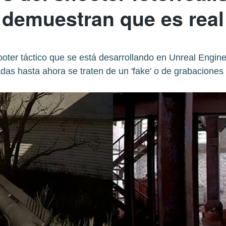
demuestran que es real
ooter táctico que se está desarrollando en Unreal Engin
das hasta ahora se traten de un 'fake' o de grabaciones 