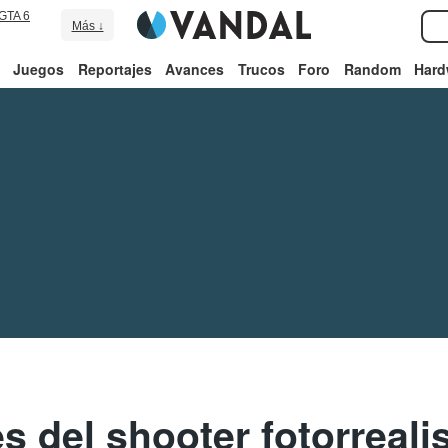
GTA 6
Más ↓
Juegos
Reportajes
Avances
Trucos
Foro
Random
Hard
s del shooter fotorrealis