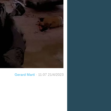
Gerard Martí
·
11:07 21/4/2023