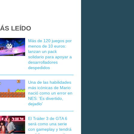
ÁS LEÍDO
Más de 120 juegos por
menos de 10 euros:
lanzan un pack
solidario para apoyar a
desarrolladores
despedidos
Una de las habilidades
más icónicas de Mario
nació como un error en
NES: 'Es divertido,
dejadlo'
El Tráiler 3 de GTA 6
será como una serie
con gameplay y tendrá