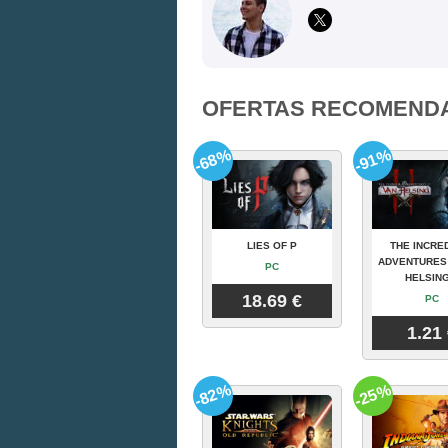
OFERTAS RECOMEND
-68%
-91%
LIES OF P
THE INCRE
ADVENTURES
PC
HELSING
18.69 €
PC
1.21
-82%
-25%