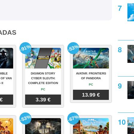
ADAS
-91%
-53%
DIBLE
DIGIMON STORY
AVATAR: FRONTIERS
 OF VAN
CYBER SLEUTH:
OF PANDORA
 II
COMPLETE EDITION
PC
PC
13.99 €
 €
3.39 €
-53%
-67%