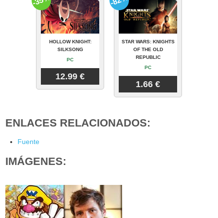
-35%
-82%
HOLLOW KNIGHT:
STAR WARS: KNIGHTS
SILKSONG
OF THE OLD
REPUBLIC
PC
PC
12.99 €
1.66 €
ENLACES RELACIONADOS:
Fuente
IMÁGENES: