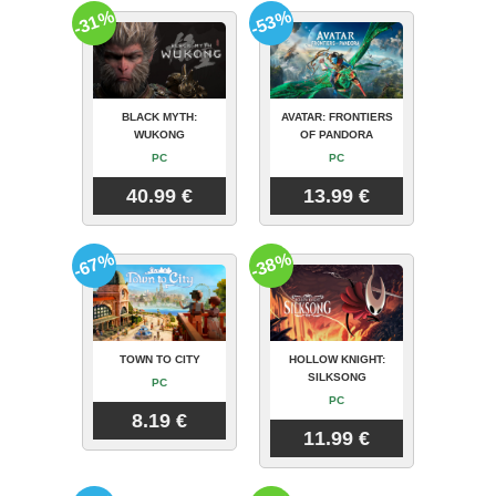
-31%
-53%
BLACK MYTH:
AVATAR: FRONTIERS
WUKONG
OF PANDORA
PC
PC
40.99 €
13.99 €
-67%
-38%
TOWN TO CITY
HOLLOW KNIGHT:
SILKSONG
PC
PC
8.19 €
11.99 €