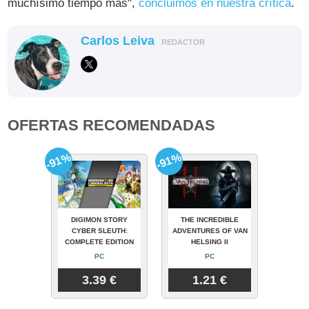
muchísimo tiempo más",
concluimos en nuestra crítica
.
Carlos Leiva
REDACTOR
OFERTAS RECOMENDADAS
-91%
-91%
DIGIMON STORY
THE INCREDIBLE
CYBER SLEUTH:
ADVENTURES OF VAN
COMPLETE EDITION
HELSING II
PC
PC
3.39 €
1.21 €