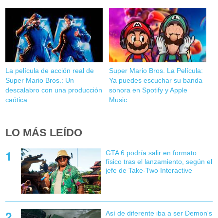
La película de acción real de
Super Mario Bros. La Película:
Super Mario Bros.: Un
Ya puedes escuchar su banda
descalabro con una producción
sonora en Spotify y Apple
caótica
Music
LO MÁS LEÍDO
GTA 6 podría salir en formato
físico tras el lanzamiento, según el
jefe de Take-Two Interactive
Así de diferente iba a ser Demon's