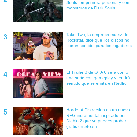
Souls: en primera persona y con
monstruos de Dark Souls
Take-Two, la empresa matriz de
Rockstar, dice que 'los discos no
tienen sentido' para los jugadores
El Tráiler 3 de GTA 6 será como
una serie con gameplay y tendrá
sentido que se emita en Netflix
Horde of Distraction es un nuevo
RPG incremental inspirado por
Diablo 2 que ya puedes probar
gratis en Steam