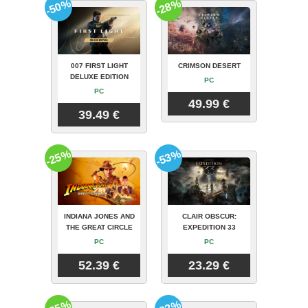
-50%
-28%
007 FIRST LIGHT
CRIMSON DESERT
DELUXE EDITION
PC
PC
49.99 €
39.49 €
-25%
-53%
INDIANA JONES AND
CLAIR OBSCUR:
THE GREAT CIRCLE
EXPEDITION 33
PC
PC
52.39 €
23.29 €